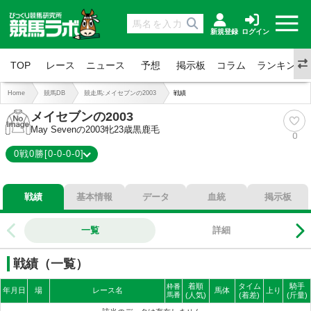
新規登録
ログイン
TOP
レース
ニュース
予想
掲示板
コラム
ランキング
Home
競馬DB
競走馬:メイセブンの2003
戦績
メイセブンの2003
May Sevenの2003
牝23歳
黒鹿毛
0
0戦0勝[0-0-0-0]
中央未登録
0-0-0-0
総合成績
戦績
基本情報
データ
血統
掲示板
0%
勝率
0%
連対
一覧
詳細
0%
複勝
戦績（一覧）
着順
タイム
騎手
枠番
年月日
場
レース名
馬体
上り
馬番
(人気)
(着差)
(斤量)