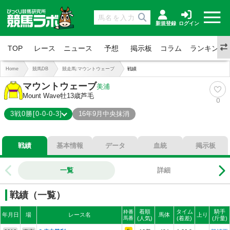
新規登録
ログイン
TOP
レース
ニュース
予想
掲示板
コラム
ランキング
Home
競馬DB
競走馬:マウントウェーブ
戦績
マウントウェーブ
美浦
Mount Wave
牡13歳
芦毛
0
3戦0勝[0-0-0-3]
16年9月中央抹消
0-0-0-3
総合成績
戦績
基本情報
データ
血統
掲示板
0%
勝率
0%
連対
一覧
詳細
0%
複勝
戦績（一覧）
着順
タイム
騎手
枠番
年月日
場
レース名
馬体
上り
馬番
(人気)
(着差)
(斤量)