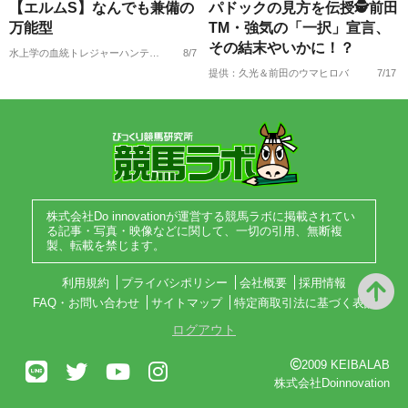
【エルムS】なんでも兼備の
パドックの見方を伝授🕵前田
万能型
TM・強気の「一択」宣言、
その結末やいかに！？
水上学の血統トレジャーハンティング
8/7
提供：久光＆前田のウマヒロバ
7/17
株式会社Do innovationが運営する競馬ラボに掲載されてい
る記事・写真・映像などに関して、一切の引用、無断複
製、転載を禁じます。
利用規約
プライバシポリシー
会社概要
採用情報
FAQ・お問い合わせ
サイトマップ
特定商取引法に基づく表記
ログアウト
2009 KEIBALAB
株式会社Doinnovation