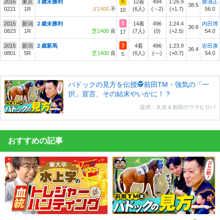
5
2016
東京
３歳未勝利
12着
494
1:26.9
勝浦正
38.5
0221
1R
ダ1400
不
(6人)
(－2)
(+1.7)
56.0
10
8
2015
新潟
２歳未勝利
14着
496
1:24.4
内田博
36.8
0823
1R
芝1400
良
(7人)
(0)
(+2.5)
54.0
17
3
2015
新潟
２歳新馬
4着
496
1:23.9
岩田康
36.4
0801
5R
芝1400
良
(6人)
(---)
(+0.7)
54.0
5
パドックの見方を伝授🕵前田TM・強気の「一
択」宣言、その結末やいかに！？
提供：久光＆前田のウマヒロバ
おすすめの記事