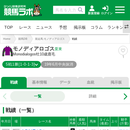
新規登録
ログイン
TOP
レース
ニュース
予想
掲示板
コラム
ランキング
Home
競馬DB
競走馬:モノディアロゴス
戦績
モノディアロゴス
栗東
Monodialogos
牡10歳
鹿毛
1
5戦1勝[1-0-1-3]
19年6月中央抹消
1-0-1-3
総合成績
戦績
基本情報
データ
血統
掲示板
20%
勝率
20%
連対
一覧
詳細
40%
複勝
戦績（一覧）
着順
タイム
騎手
枠番
年月日
場
レース名
馬体
上り
馬番
(人気)
(着差)
(斤量)