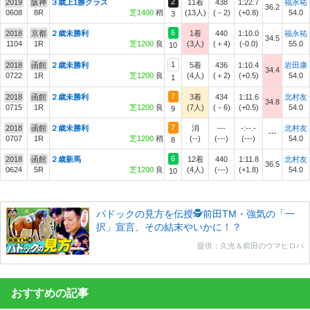
2
2019
阪神
３歳上1勝クラス
11着
438
1:22.7
福永祐
36.2
0608
8R
芝1400
稍
(13人)
(－2)
(+0.8)
54.0
3
6
2018
京都
２歳未勝利
1着
440
1:10.0
福永祐
34.5
1104
1R
芝1200
良
(3人)
(＋4)
(-0.0)
55.0
10
1
2018
函館
２歳未勝利
5着
436
1:10.4
岩田康
34.4
0722
1R
芝1200
良
(4人)
(＋2)
(+0.5)
54.0
1
7
2018
函館
２歳未勝利
3着
434
1:11.6
北村友
34.8
0715
1R
芝1200
良
(7人)
(－6)
(+0.5)
54.0
9
7
2018
函館
２歳未勝利
消
---
-:--.-
北村友
---
0707
1R
芝1200
稍
(--)
(---)
(---)
54.0
8
6
2018
函館
２歳新馬
12着
440
1:11.8
北村友
36.5
0624
5R
芝1200
良
(4人)
(---)
(+1.8)
54.0
10
パドックの見方を伝授🕵前田TM・強気の「一
択」宣言、その結末やいかに！？
提供：久光＆前田のウマヒロバ
おすすめの記事