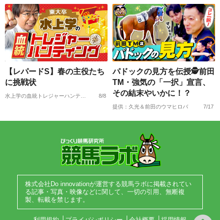
【レパードS】春の主役たち
パドックの見方を伝授🕵前田
に挑戦状
TM・強気の「一択」宣言、
その結末やいかに！？
水上学の血統トレジャーハンティング
8/8
提供：久光＆前田のウマヒロバ
7/17
株式会社Do innovationが運営する競馬ラボに掲載されてい
る記事・写真・映像などに関して、一切の引用、無断複
製、転載を禁じます。
利用規約
プライバシポリシー
会社概要
採用情報