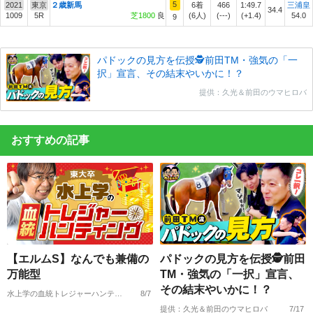
5
2021
東京
２歳新馬
6着
466
1:49.7
三浦皇
34.4
1009
5R
芝1800
良
(6人)
(---)
(+1.4)
54.0
9
パドックの見方を伝授🕵前田TM・強気の「一
択」宣言、その結末やいかに！？
提供：久光＆前田のウマヒロバ
おすすめの記事
【エルムS】なんでも兼備の
パドックの見方を伝授🕵前田
万能型
TM・強気の「一択」宣言、
その結末やいかに！？
水上学の血統トレジャーハンティング
8/7
提供：久光＆前田のウマヒロバ
7/17