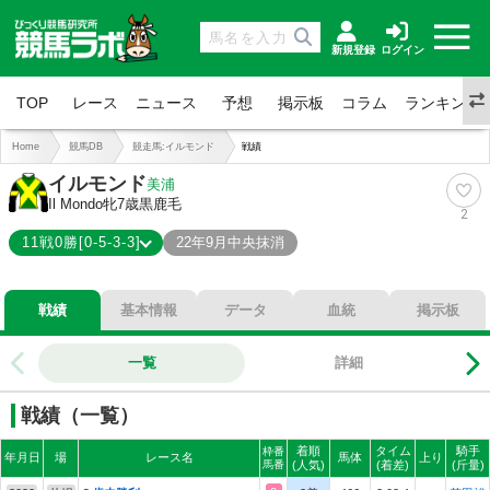
新規登録
ログイン
TOP
レース
ニュース
予想
掲示板
コラム
ランキング
Home
競馬DB
競走馬:イルモンド
戦績
イルモンド
美浦
Il Mondo
牝7歳
黒鹿毛
2
11戦0勝[0-5-3-3]
22年9月中央抹消
0-5-3-3
総合成績
戦績
基本情報
データ
血統
掲示板
0%
勝率
45%
連対
一覧
詳細
73%
複勝
戦績（一覧）
着順
タイム
騎手
枠番
年月日
場
レース名
馬体
上り
馬番
(人気)
(着差)
(斤量)