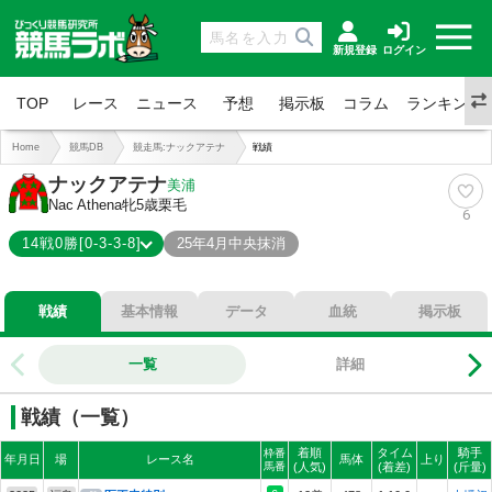
新規登録
ログイン
TOP
レース
ニュース
予想
掲示板
コラム
ランキング
Home
競馬DB
競走馬:ナックアテナ
戦績
ナックアテナ
美浦
Nac Athena
牝5歳
栗毛
6
14戦0勝[0-3-3-8]
25年4月中央抹消
0-3-3-8
総合成績
戦績
基本情報
データ
血統
掲示板
0%
勝率
21%
連対
一覧
詳細
43%
複勝
戦績（一覧）
着順
タイム
騎手
枠番
年月日
場
レース名
馬体
上り
馬番
(人気)
(着差)
(斤量)