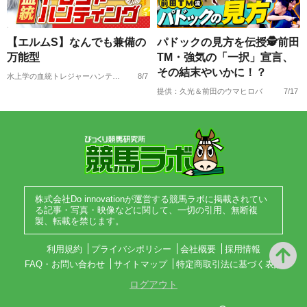
【エルムS】なんでも兼備の
パドックの見方を伝授🕵前田
万能型
TM・強気の「一択」宣言、
その結末やいかに！？
水上学の血統トレジャーハンティング
8/7
提供：久光＆前田のウマヒロバ
7/17
株式会社Do innovationが運営する競馬ラボに掲載されてい
る記事・写真・映像などに関して、一切の引用、無断複
製、転載を禁じます。
利用規約
プライバシポリシー
会社概要
採用情報
FAQ・お問い合わせ
サイトマップ
特定商取引法に基づく表記
ログアウト