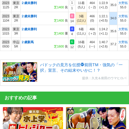
1
2023
東京
２歳未勝利
11着
464
1:22.9
大野拓
35.0
1125
2R
芝1400
良
(5人)
(－2)
(+1.2)
55.0
1
8
2023
東京
２歳未勝利
3着
466
1:22.1
大野拓
34.0
1104
2R
芝1400
良
(12人)
(0)
(+0.5)
55.0
14
4
2023
東京
２歳未勝利
6着
466
1:24.2
大野拓
35.6
1015
3R
芝1400
重
(11人)
(＋2)
(+1.1)
55.0
4
6
2023
中山
２歳新馬
16着
464
1:40.7
大野拓
37.2
0930
5R
芝1600
良
(9人)
(---)
(+2.6)
55.0
12
パドックの見方を伝授🕵前田TM・強気の「一
択」宣言、その結末やいかに！？
提供：久光＆前田のウマヒロバ
おすすめの記事