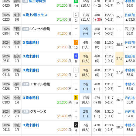
6
2025
福島
医王寺特別
12着
478
1:10.0
木幡初
1勝
35.9
0420
9R
芝1200
良
(10人)
(－2)
(+1.7)
56.0
10
1
2025
東京
４歳上2勝クラス
11着
480
1:22.5
佐藤翔
35.1
0223
8R
芝1400
良
(11人)
(
＋30
)
(+1.2)
▲53.0
1
--
2024
門別
プレセペ特別
2着
450
1:14.9
石川倭
未勝
---
0904
7R
ダ1200
良
(--)
(---)
(+0.3)
55.0
--
7
2024
新潟
３歳未勝利
4着
468
1:13.0
佐藤翔
38.3
0519
1R
ダ1200
良
(1人)
(0)
(+0.3)
▲52.0
12
4
2024
新潟
３歳未勝利
3着
468
1:12.7
佐藤翔
37.7
0511
1R
ダ1200
良
(1人)
(0)
(+0.1)
▲52.0
6
1
2024
中山
３歳未勝利
3着
468
1:12.0
木幡初
37.9
0413
3R
ダ1200
良
(8人)
(0)
(+0.1)
55.0
1
--
2024
浦和
Ｔサドル特別
2着
468
1:31.1
木幡巧
未勝
---
0326
7R
ダ1400
不
(--)
(---)
(+0.7)
54.0
--
5
2024
小倉
３歳未勝利
17着
474
1:11.7
丹内祐
36.9
0303
1R
芝1200
稍
(6人)
(＋8)
(+1.7)
55.0
10
--
2024
佐賀
グリーンＣ
2着
466
1:31.0
丹内祐
未勝
---
0212
7R
ダ1400
稍
(--)
(---)
(+0.1)
54.0
--
2
2024
中山
３歳未勝利
7着
470
1:13.4
木幡巧
38.0
0113
1R
ダ1200
良
(9人)
(＋6)
(+1.6)
55.0
4