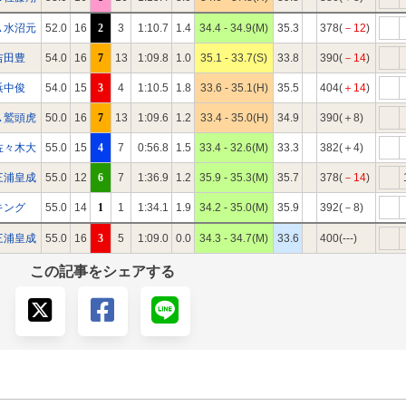
▲水沼元
52.0
16
2
3
1:10.7
1.4
34.4 - 34.9(M)
35.3
378(
－12
)
吉田豊
54.0
16
7
13
1:09.8
1.0
35.1 - 33.7(S)
33.8
390(
－14
)
浜中俊
54.0
15
3
4
1:10.5
1.8
33.6 - 35.1(H)
35.5
404(
＋14
)
▲鷲頭虎
50.0
16
7
13
1:09.6
1.2
33.4 - 35.0(H)
34.9
390(＋8)
佐々木大
55.0
15
4
7
0:56.8
1.5
33.4 - 32.6(M)
33.3
382(＋4)
三浦皇成
55.0
12
6
7
1:36.9
1.2
35.9 - 35.3(M)
35.7
378(
－14
)
キング
55.0
14
1
1
1:34.1
1.9
34.2 - 35.0(M)
35.9
392(－8)
三浦皇成
55.0
16
3
5
1:09.0
0.0
34.3 - 34.7(M)
33.6
400(---)
この記事をシェアする