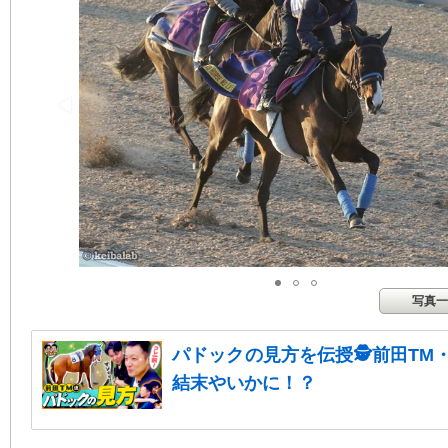
写真一
パドックの見方を伝授🕵前田TM
結末やいかに！？