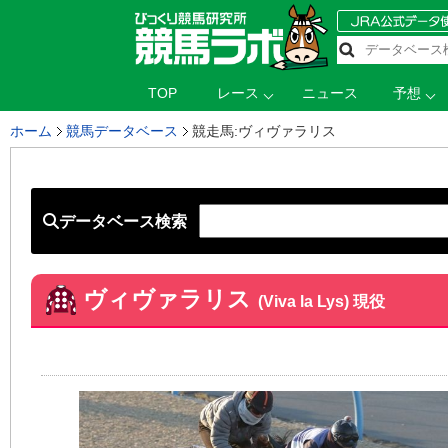
TOP
レース
ニュース
予想
ホーム
競馬データベース
競走馬:ヴィヴァラリス
データベース検索
ヴィヴァラリス
(Viva la Lys) 現役