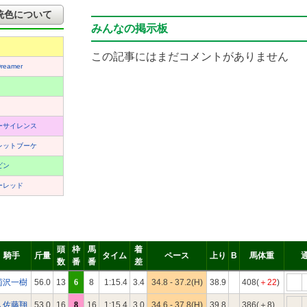
統色について
みんなの掲示板
この記事にはまだコメントがありません
Dreamer
ーサイレンス
レットブーケ
ビン
ーレッド
頭
枠
馬
着
騎手
斤量
タイム
ペース
上り
B
馬体重
数
番
番
差
菊沢一樹
56.0
13
6
8
1:15.4
3.4
34.8 - 37.2(H)
38.9
408(
＋22
)
▲佐藤翔
53.0
16
8
16
1:15.4
3.0
34.6 - 37.8(H)
39.8
386(＋8)