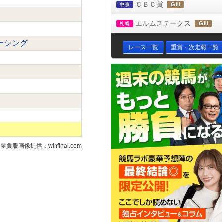
ＣＢＣ賞
中京
(ＧⅢ)
エルムステークス
札幌
(Ｇ
ーシング
レース一覧
重賞・次走報一覧
勝負服画像提供：winfinal.com