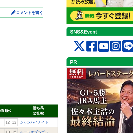
コメントを書く
SNS&Event
PR
勝ち馬
通過順位
(2着馬)
12
12
シャンハイナイト
10
15
ルーフオブヘヴン