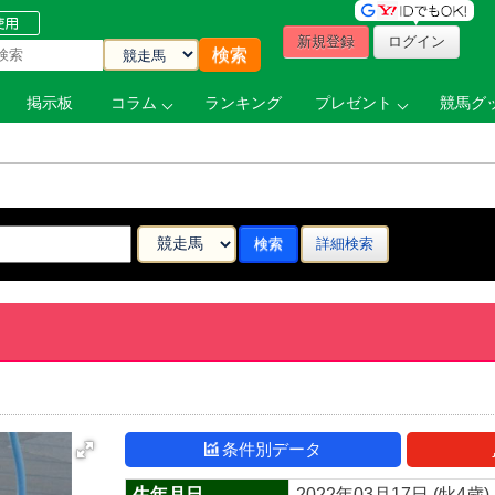
新規登録
ログイン
掲示板
コラム
ランキング
プレゼント
競馬グッ
詳細検索
条件別データ
生年月日
2022年03月17日 (牝4歳)