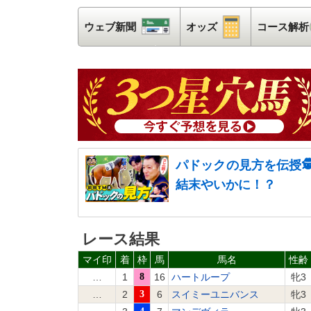
ウェブ新聞
ウェブ新聞
オッズ
オッズ
コース解析
パドックの見方を伝授
結末やいかに！？
レース結果
マイ印
着
枠
馬
馬名
性齢
…
1
8
16
ハートループ
牝3
…
2
3
6
スイミーユニバンス
牝3