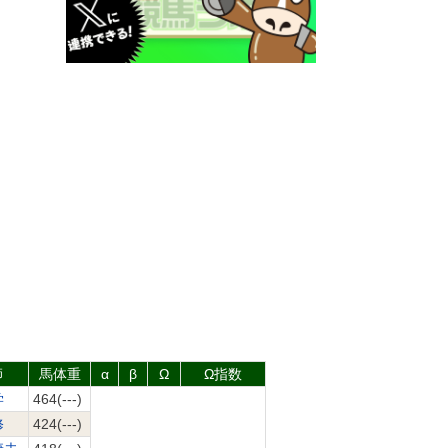
師
馬体重
α
β
Ω
Ω指数
学
464(---)
修
424(---)