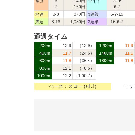
複勝
6
140円
ワイド
7-16
7
160円
6-7
枠連
3-8
870円
3連複
6-7-16
馬連
6-16
1,080円
3連単
16-6-7
通過タイム
200m
12.9
（12.9）
1200m
11.9
400m
11.7
（24.6）
1400m
11.5
600m
11.8
（36.4）
1600m
11.8
800m
12.1
（48.5）
1000m
12.2
（1:00.7）
ペース：スロー (+1.1)
テン：