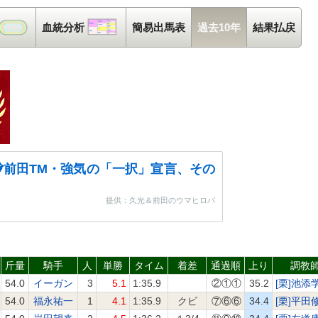
コース解析
血統分析
血統分析
簡易出馬表
過去10年
結果払戻
前田TM・強気の「一択」宣言、その
提供：久光＆前田のウマヒロバ
斤量
騎手
人
単勝
タイム
着差
通過順
上り
調教
54.0
イーガン
3
5.1
1:35.9
②①①
35.2
[栗]池添
54.0
福永祐一
1
4.1
1:35.9
クビ
⑦⑥⑥
34.4
[栗]平田