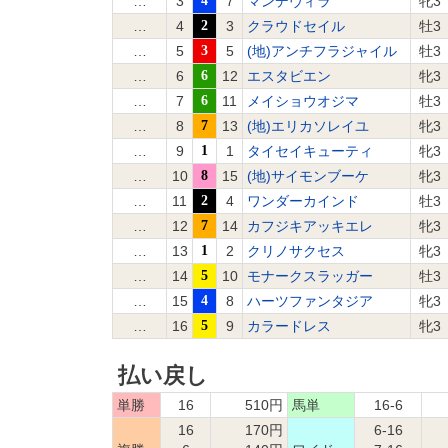
…
3
4
7
マンデヴィラ
牝3
…
4
2
3
クラウドセイル
牡3
…
5
3
5
(地)アンチフラジャイル
牡3
…
6
6
12
エスタビエン
牝3
…
7
6
11
メイショウオジマ
牡3
…
8
7
13
(地)エリカソレイユ
牝3
…
9
1
1
タイセイキューティ
牝3
…
10
8
15
(地)サイモンブーケ
牝3
…
11
2
4
ワンダーカインド
牡3
…
12
7
14
カフジキアッキエレ
牝3
…
13
1
2
クリノサクセス
牝3
…
14
5
10
モナークスラッガー
牡3
…
15
4
8
ハーツファンタジア
牝3
…
16
5
9
カラードレス
牝3
払い戻し
単勝
16
510円
馬単
16-6
16
170円
6-16