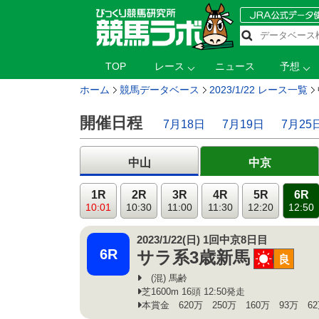
TOP
レース
ニュース
予想
ホーム
競馬データベース
2023/1/22 レース一覧
開催日程
7月18日
7月19日
7月25
中山
中京
1R
2R
3R
4R
5R
6R
10:01
10:30
11:00
11:30
12:20
12:50
2023/1/22(日) 1回中京8日目
6R
サラ系3歳新馬
晴
良
(混) 馬齢
芝1600m 16頭 12:50発走
本賞金 620万 250万 160万 93万 6