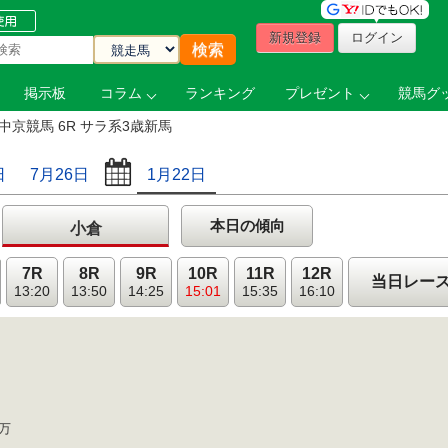
新規登録
ログイン
掲示板
コラム
ランキング
プレゼント
競馬グッ
中京競馬 6R サラ系3歳新馬
日
7月26日
1月22日
本日の傾向
小倉
7R
8R
9R
10R
11R
12R
当日レー
13:20
13:50
14:25
15:01
15:35
16:10
2万