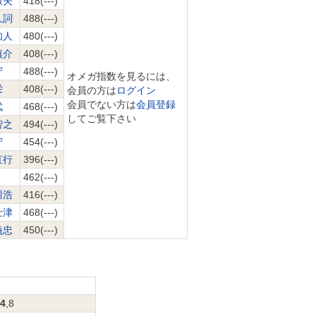
康夫
418(---)
久詞
488(---)
知人
480(---)
慎介
408(---)
守
488(---)
オメガ指数を見るには、
栄
408(---)
会員の方は
ログイン
会員でない方は
会員登録
武
468(---)
してご覧下さい
智之
494(---)
守
454(---)
直行
396(---)
462(---)
川浩
416(---)
士津
468(---)
義忠
450(---)
4
,8