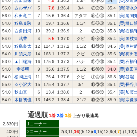
54.0
岩田望来
2
4.5
1:36.2
１3/4
⑪⑨⑩
34.4
[栗]友道
56.0
ムルザバ
5
7.8
1:36.4
3/4
②②②
35.4
[栗]清水
56.0
和田竜二
7
15.6
1:36.4
アタマ
⑤④④
35.1
[美]尾関
54.0
鮫島克駿
8
19.7
1:36.6
１1/4
⑤⑥⑥
35.1
[栗]橋口
54.0
△角田河
10
39.2
1:36.9
２
②②②
35.8
[栗]石橋
54.0
武豊
4
5.5
1:37.0
クビ
⑨⑧⑧
35.4
[美]国枝
54.0
鮫島良太
12
124.7
1:37.2
１1/2
⑬⑬⑬
34.5
[美]奥村
54.0
川須栄彦
14
163.1
1:37.3
クビ
⑦⑨⑨
35.6
[栗]梅田
53.0
▲川端海
16
175.9
1:37.3
ハナ
⑪⑪⑪
35.4
[栗]石橋
54.0
幸英明
9
35.6
1:37.5
１1/2
⑮⑯⑯
34.0
[栗]森田
54.0
松岡正海
11
76.4
1:37.6
クビ
①④④
36.3
[栗]谷潔
55.0
☆小沢大
15
175.4
1:37.7
3/4
⑬⑬⑬
35.1
[栗]長谷
54.0
秋山真一
6
13.4
1:38.0
２
⑯⑮⑬
35.4
[美]加藤
54.0
木幡初也
13
146.2
1:38.4
２1/2
⑩⑫⑫
35.9
[美]宗像
通過順
1着
2着
3着
上がり最速馬
2,330円
1コーナー
400円
2コーナー
2(3,11,
16
)(5,12)(
6
,15)13,9(4,
7
)-(1,10)
1