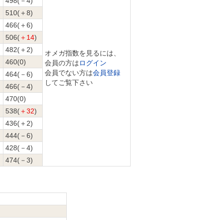
498(－4)
510(＋8)
466(＋6)
506(
＋14
)
482(＋2)
オメガ指数を見るには、
460(0)
会員の方は
ログイン
会員でない方は
会員登録
464(－6)
してご覧下さい
466(－4)
470(0)
538(
＋32
)
436(＋2)
444(－6)
428(－4)
474(－3)