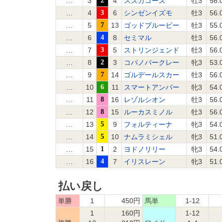
…
3
2
4
スズカコーズ
牡3
56.
…
4
3
6
シンゼンイズモ
牡3
56.
…
5
7
13
ゴッドブルービー
牡3
55.
…
6
4
8
セミマル
牡3
56.
…
7
3
5
ストリンジェンド
牡3
56.
…
8
2
3
コパノバークレー
牝3
53.
…
9
7
14
ゴルデールスカー
牡3
56.
…
10
6
11
スマートアンバー
牝3
54.
…
11
8
16
レゾルシオン
牡3
56.
…
12
8
15
ルーカスミノル
牡3
56.
…
13
5
9
フォルティーナ
牝3
54.
…
14
5
10
ナムラミシェル
牝3
51.
…
15
1
2
ヨドノリリー
牝3
54.
…
16
4
7
イリスレーン
牝3
51.
払い戻し
単勝
1
450円
馬単
1-12
1
160円
1-12