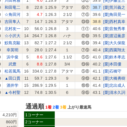
0
川田将雅
1
4.0
1:25.9
３
③②
39.5
[美]伊藤圭三
0
和田竜二
8
22.8
1:25.9
アタマ
⑨⑦
38.7
[栗]荒川義之
0
☆角田河
3
4.7
1:26.3
２1/2
⑦⑤
39.6
[栗]角田晃一
0
吉田隼人
7
14.7
1:26.3
アタマ
⑬⑩
38.8
[栗]西村真幸
0
北村友一
10
56.0
1:26.8
３
①①
40.6
[栗]音無秀孝
0
☆小沢大
14
264.7
1:26.8
ハナ
⑫⑩
39.5
[栗]渡辺薫彦
0
鮫島克駿
13
82.7
1:27.2
２1/2
⑮⑬
39.4
[栗]大久保龍
0
幸英明
9
28.0
1:27.4
１
⑦⑨
40.4
[栗]西園翔太
0
浜中俊
5
8.6
1:27.6
１1/2
⑤⑤
41.0
[栗]鈴木孝志
0
武豊
6
8.8
1:27.8
3/4
⑬⑭
40.2
[栗]本田優
0
松若風馬
16
334.0
1:27.8
アタマ
⑤⑧
41.1
[栗]石橋守
0
▲田口貫
11
59.7
1:29.3
９
⑨⑩
42.1
[栗]大橋勇樹
0
酒井学
15
286.9
1:29.5
１
⑯⑯
41.4
[栗]北出成人
0
▲今村聖
12
74.8
1:30.5
６
⑨⑮
43.1
[栗]清水久詞
通過順
1着
2着
3着
上がり最速馬
4,210円
1コーナー
860円
2コーナー