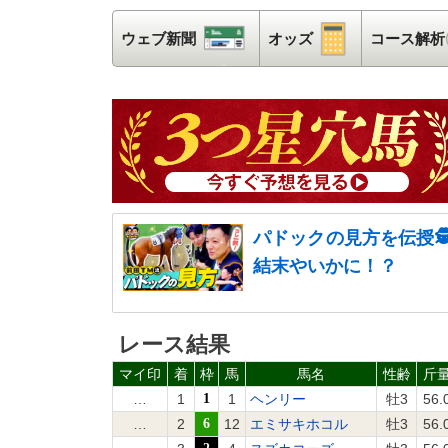
ウェブ新聞
ウェブ新聞
オッズ
オッズ
コース解析
パドックの見方を伝授
結末やいかに！？
レース結果
マイ印
着
枠
馬
馬名
性齢
斤
…
1
1
1
ヘンリー
牡3
56.
…
2
6
12
エミサキホコル
牡3
56.