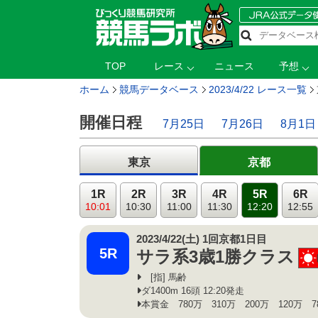
TOP
レース
ニュース
予想
ホーム
競馬データベース
2023/4/22 レース一覧
開催日程
7月25日
7月26日
8月1日
東京
京都
1R
2R
3R
4R
5R
6R
10:01
10:30
11:00
11:30
12:20
12:55
2023/4/22(土) 1回京都1日目
5R
サラ系3歳1勝クラス
[指] 馬齢
ダ1400m 16頭 12:20発走
本賞金 780万 310万 200万 120万 7