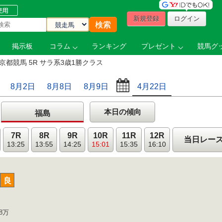
新規登録
ログイン
掲示板
コラム
ランキング
プレゼント
競馬グッ
京都競馬 5R サラ系3歳1勝クラス
8月2日
8月8日
8月9日
4月22日
本日の傾向
福島
7R
8R
9R
10R
11R
12R
当日レー
13:25
13:55
14:25
15:01
15:35
16:10
晴
良
8万