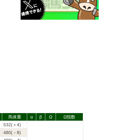
馬体重
α
β
Ω
Ω指数
532(＋4)
480(－8)