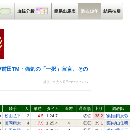
コース解析
血統分析
血統分析
簡易出馬表
過去10年
結果払戻
前田TM・強気の「一択」宣言、その
提供：久光＆前田のウマヒロバ
量
騎手
人
単勝
タイム
着差
通過順
上り
調教師
0
松山弘平
2
4.5
1:24.7
③④
38.2
[栗]吉岡辰弥
0
藤岡康太
4
7.9
1:25.4
４
②②
39.1
[栗]杉山佳明