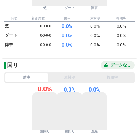
芝
ダート
障害
分類
着別度数
勝率
連対率
複勝率
0.0%
芝
0.0%
0.0%
0-​0-​0-​0
0.0%
ダート
0.0%
0.0%
0-​0-​0-​0
0.0%
障害
0.0%
0.0%
0-​0-​0-​0
回り
データなし
勝率
連対率
複勝率
0.0%
0.0%
0.0%
左回り
右回り
直線