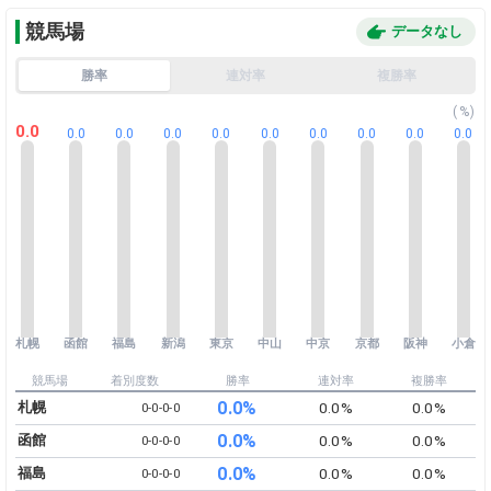
競馬場
データなし
勝率
連対率
複勝率
(%)
0.0
0.0
0.0
0.0
0.0
0.0
0.0
0.0
0.0
0.0
札幌
函館
福島
新潟
東京
中山
中京
京都
阪神
小倉
競馬場
着別度数
勝率
連対率
複勝率
0.0%
札幌
0.0%
0.0%
0-​0-​0-​0
0.0%
函館
0.0%
0.0%
0-​0-​0-​0
0.0%
福島
0.0%
0.0%
0-​0-​0-​0