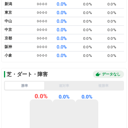
0.0%
新潟
0.0%
0.0%
0-​0-​0-​0
0.0%
東京
0.0%
0.0%
0-​0-​0-​0
0.0%
中山
0.0%
0.0%
0-​0-​0-​0
0.0%
中京
0.0%
0.0%
0-​0-​0-​0
0.0%
京都
0.0%
0.0%
0-​0-​0-​0
0.0%
阪神
0.0%
0.0%
0-​0-​0-​0
0.0%
小倉
0.0%
0.0%
0-​0-​0-​0
芝・ダート・障害
データなし
勝率
連対率
複勝率
0.0%
0.0%
0.0%