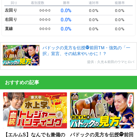
回り
着別度数
勝率
連対率
複勝率
0.0%
左回り
0.0%
0.0%
0-​0-​0-​0
0.0%
右回り
0.0%
0.0%
0-​0-​0-​0
0.0%
直線
0.0%
0.0%
0-​0-​0-​0
パドックの見方を伝授🕵前田TM・強気の「一
択」宣言、その結末やいかに！？
提供：久光＆前田のウマヒロバ
おすすめの記事
【エルムS】なんでも兼備の
パドックの見方を伝授🕵前田