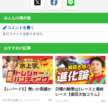
みんなの掲示板
コメントを書く
まだコメントはありません。
おすすめの記事
【レパードS】勢いか実績か
日曜の騎乗は1レースと最終
レース【柴田大知コラム】
水上学の血統トレジャーハンティング
8/5
トピックス
8/6