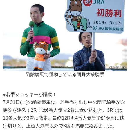
函館競馬で躍動している団野大成騎手
●若手ジョッキーが躍動！
7月31日(土)の函館競馬は、若手売り出し中の団野騎手が穴
馬券を連発！2Rでは6番人気で2着に食い込むと、3Rでは
10番人気で3着に激走。最終12Rも4番人気馬で鮮やかに逃
げ切りと、上位人気馬以外で3度も馬券に絡みました。