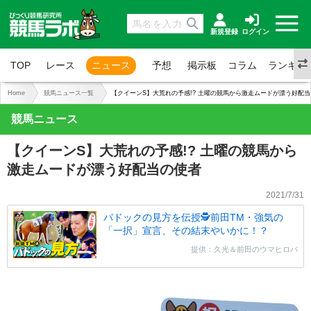
新規登録
ログイン
TOP
レース
ニュース
予想
掲示板
コラム
ランキン
Home
競馬ニュース一覧
【クイーンS】大荒れの予感!? 土曜の競馬から激走ムードが漂う好配
競馬ニュース
【クイーンS】大荒れの予感!? 土曜の競馬から
激走ムードが漂う好配当の使者
2021/7/31
パドックの見方を伝授🕵前田TM・強気の
「一択」宣言、その結末やいかに！？
提供：久光＆前田のウマヒロバ