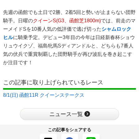
先週の函館でも土日で2勝、2着5回と勢いが止まらない団野
騎手。日曜の
クイーンS(G3、函館芝1800m)
では、前走のマ
ーメイドSを10番人気の低評価で逃げ切った
シャムロック
ヒル
に騎乗予定。デビュー3年目の今年は日経新春杯ショウ
リュウイクゾ、福島牝馬Sディアンドルと、どちらも7番人
気の伏兵で重賞制覇した団野騎手が再び波乱を巻き起こす
か注目です！
この記事に取り上げられているレース
8/1(日) 函館11R クイーンステークス
ニュース一覧
この記事をシェアする