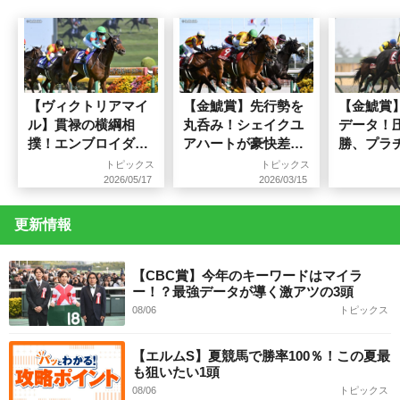
【ヴィクトリアマイ
【金鯱賞】先行勢を
【金鯱賞
ル】貫禄の横綱相
丸呑み！シェイクユ
データ！圧
撲！エンブロイダリ
アハートが豪快差し
勝、プラ
ーが力強く抜け出し
切りV！
に今年も
トピックス
トピックス
G1・3勝目！
2026/05/17
2026/03/15
更新情報
【CBC賞】今年のキーワードはマイラ
ー！？最強データが導く激アツの3頭
08/06
トピックス
【エルムS】夏競馬で勝率100％！この夏最
も狙いたい1頭
08/06
トピックス