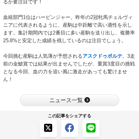
るか要注目です！
血統部門1位はハービンジャー。昨年の2冠牝馬チェルヴィ
ニアに代表されるように、産駒は中距離で高い適性を示し
ます。集計期間内では2番目に多い産駒を送り出し、複勝率
25.8%と安定した成績を残しているのは注目でしょう。
今回挑む産駒は人気薄が予想される
アスクドゥポルテ
。3走
前の金鯱賞では結果が出ませんでしたが、重賞3度目の挑戦
となる今回、血の力を追い風に激走があっても驚けませ
ん！
ニュース一覧
この記事をシェアする