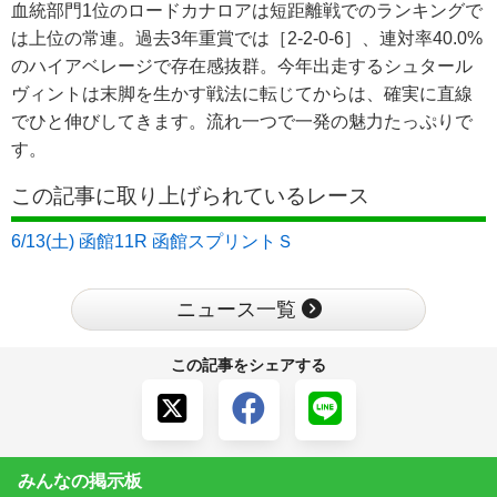
血統部門1位のロードカナロアは短距離戦でのランキングで
は上位の常連。過去3年重賞では［2-2-0-6］、連対率40.0%
のハイアベレージで存在感抜群。今年出走するシュタール
ヴィントは末脚を生かす戦法に転じてからは、確実に直線
でひと伸びしてきます。流れ一つで一発の魅力たっぷりで
す。
この記事に取り上げられているレース
6/13(土) 函館11R 函館スプリントＳ
ニュース一覧
この記事をシェアする
みんなの掲示板