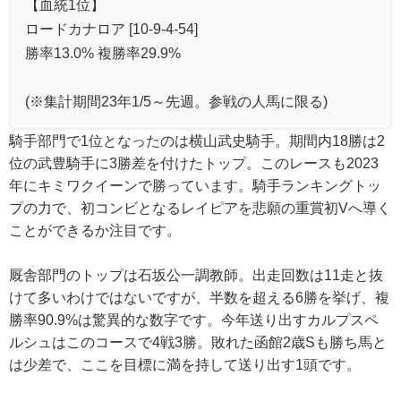
【血統1位】
ロードカナロア [10-9-4-54]
勝率13.0% 複勝率29.9%
(※集計期間23年1/5～先週。参戦の人馬に限る)
騎手部門で1位となったのは横山武史騎手。期間内18勝は2
位の武豊騎手に3勝差を付けたトップ。このレースも2023
年にキミワクイーンで勝っています。騎手ランキングトッ
プの力で、初コンビとなるレイピアを悲願の重賞初Vへ導く
ことができるか注目です。
厩舎部門のトップは石坂公一調教師。出走回数は11走と抜
けて多いわけではないですが、半数を超える6勝を挙げ、複
勝率90.9%は驚異的な数字です。今年送り出すカルプスペ
ルシュはこのコースで4戦3勝。敗れた函館2歳Sも勝ち馬と
は少差で、ここを目標に満を持して送り出す1頭です。