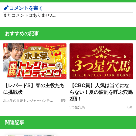
コメントを書く
まだコメントはありません。
おすすめの記事
【レパードS】春の主役たち
【CBC賞】人気は当てにな
に挑戦状
らない！夏の波乱を呼ぶ穴馬
2頭！
水上学の血統トレジャーハンティング
8/8
3つ星穴馬
8/8
関連記事