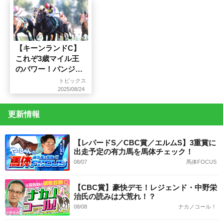
【キーンランドC】
これぞ3歳マイル王
のパワー！パンジャ
タワーが古馬重賞
トピックス
Ｖ！
2025/08/24
更新情報
【レパードS／CBC賞／エルムS】3重賞に
出走予定の有力馬を馬体チェック！
08/07
馬体FOCUS
【CBC賞】豪快デモ！レジェンド・中野栄
治氏の読みは大荒れ！？
08/08
ナカノコール！