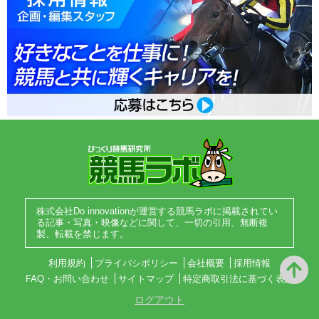
株式会社Do innovationが運営する競馬ラボに掲載されてい
る記事・写真・映像などに関して、一切の引用、無断複
製、転載を禁じます。
利用規約
プライバシポリシー
会社概要
採用情報
FAQ・お問い合わせ
サイトマップ
特定商取引法に基づく表記
ログアウト