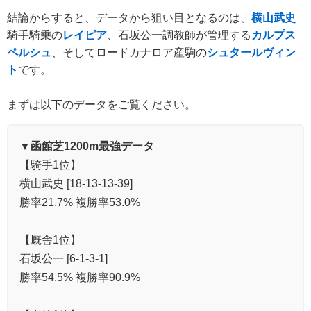
結論からすると、データから狙い目となるのは、
横山武史
騎手騎乗の
レイピア
、石坂公一調教師が管理する
カルプス
ペルシュ
、そしてロードカナロア産駒の
シュタールヴィン
ト
です。
まずは以下のデータをご覧ください。
▼函館芝1200m最強データ
【騎手1位】
横山武史 [18-13-13-39]
勝率21.7% 複勝率53.0%
【厩舎1位】
石坂公一 [6-1-3-1]
勝率54.5% 複勝率90.9%