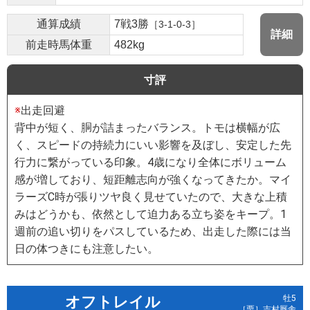
通算成績
7戦3勝
［3-1-0-3］
詳細
前走時馬体重
482kg
寸評
※
出走回避
背中が短く、胴が詰まったバランス。トモは横幅が広
く、スピードの持続力にいい影響を及ぼし、安定した先
行力に繋がっている印象。4歳になり全体にボリューム
感が増しており、短距離志向が強くなってきたか。マイ
ラーズC時が張りツヤ良く見せていたので、大きな上積
みはどうかも、依然として迫力ある立ち姿をキープ。1
週前の追い切りをパスしているため、出走した際には当
日の体つきにも注意したい。
オフトレイル
牡5
［栗］吉村厩舎