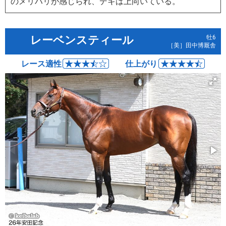
のメリハリが感じられ、デキは上向いている。
レーベンスティール
牡6
［美］田中博厩舎
レース適性
仕上がり