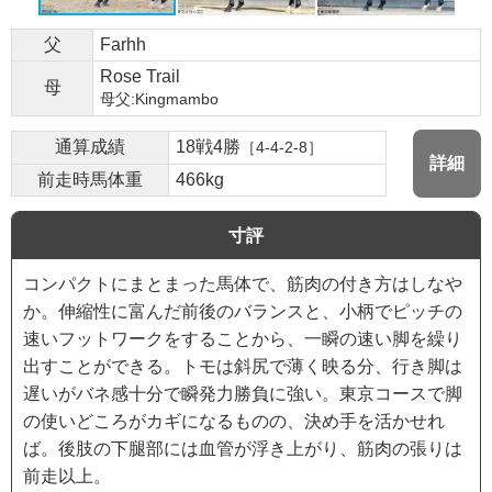
父
Farhh
Rose Trail
母
母父:Kingmambo
通算成績
18戦4勝
［4-4-2-8］
詳細
前走時馬体重
466kg
寸評
コンパクトにまとまった馬体で、筋肉の付き方はしなや
か。伸縮性に富んだ前後のバランスと、小柄でピッチの
速いフットワークをすることから、一瞬の速い脚を繰り
出すことができる。トモは斜尻で薄く映る分、行き脚は
遅いがバネ感十分で瞬発力勝負に強い。東京コースで脚
の使いどころがカギになるものの、決め手を活かせれ
ば。後肢の下腿部には血管が浮き上がり、筋肉の張りは
前走以上。