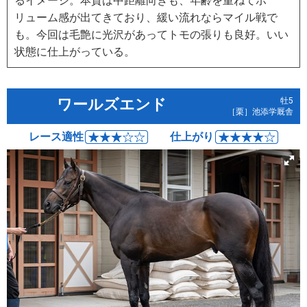
るイメージ。本質は中距離向きも、年齢を重ねてボ
リューム感が出てきており、緩い流れならマイル戦で
も。今回は毛艶に光沢があってトモの張りも良好。いい
状態に仕上がっている。
ワールズエンド
牡5
［栗］池添学厩舎
レース適性
仕上がり