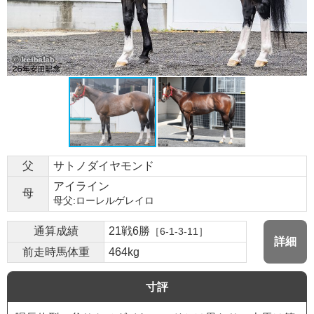
父
サトノダイヤモンド
アイライン
母
母父:ローレルゲレイロ
通算成績
21戦6勝
［6-1-3-11］
詳細
前走時馬体重
464kg
寸評