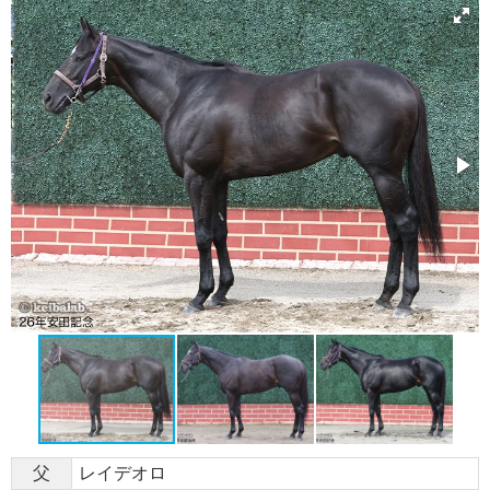
父
レイデオロ