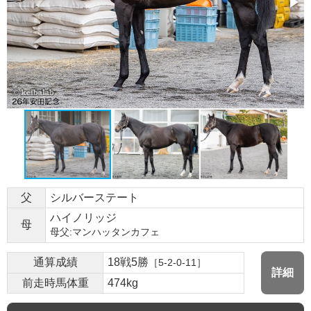
父
シルバーステート
ハイノリッジ
母
母父:マンハッタンカフェ
通算成績
18戦5勝
［5-2-0-11］
詳細
前走時馬体重
474kg