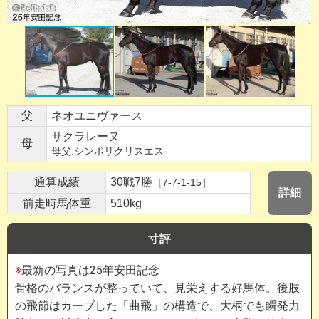
父
ネオユニヴァース
サクラレーヌ
母
母父:シンボリクリスエス
通算成績
30戦7勝
［7-7-1-15］
詳細
前走時馬体重
510kg
寸評
※
最新の写真は25年安田記念
骨格のバランスが整っていて、見栄えする好馬体。後肢
の飛節はカーブした「曲飛」の構造で、大柄でも瞬発力