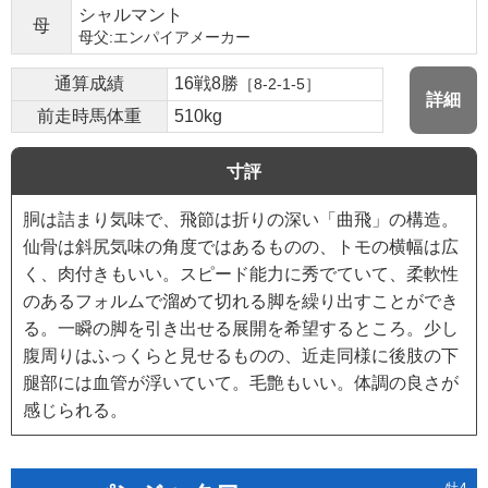
シャルマント
母
母父:エンパイアメーカー
通算成績
16戦8勝
［8-2-1-5］
詳細
前走時馬体重
510kg
寸評
胴は詰まり気味で、飛節は折りの深い「曲飛」の構造。
仙骨は斜尻気味の角度ではあるものの、トモの横幅は広
く、肉付きもいい。スピード能力に秀でていて、柔軟性
のあるフォルムで溜めて切れる脚を繰り出すことができ
る。一瞬の脚を引き出せる展開を希望するところ。少し
腹周りはふっくらと見せるものの、近走同様に後肢の下
腿部には血管が浮いていて。毛艶もいい。体調の良さが
感じられる。