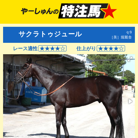
サクラトゥジュール
セ9
［美］堀厩舎
レース適性
仕上がり