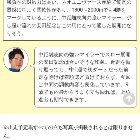
勝負への対応力は高い。ネオユニヴァース産駒で筋肉の
質感に程よく柔軟性があり、1800～2000mでも4勝を
マークしているように、中距離志向の強いマイラー。少
し緩い流れの安田記念はこの馬にとって適した展開にな
りそう。
中距離志向の強いマイラーでスロー展開
の安田記念は合いそうな印象。近走を振
り返っても、中1週で初ダートだった前
走を除けば着順ほど負けておらず、今回
は中間の調教内容も良化しています。9
歳でも内枠からうまく立ち回れば、上位
進出も期待できます。
※
出走予定馬すべての立ち写真が掲載されるとは限りませ
ん。