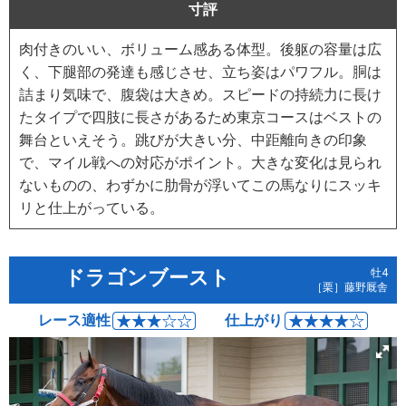
寸評
肉付きのいい、ボリューム感ある体型。後躯の容量は広
く、下腿部の発達も感じさせ、立ち姿はパワフル。胴は
詰まり気味で、腹袋は大きめ。スピードの持続力に長け
たタイプで四肢に長さがあるため東京コースはベストの
舞台といえそう。跳びが大きい分、中距離向きの印象
で、マイル戦への対応がポイント。大きな変化は見られ
ないものの、わずかに肋骨が浮いてこの馬なりにスッキ
リと仕上がっている。
ドラゴンブースト
牡4
［栗］藤野厩舎
レース適性
仕上がり