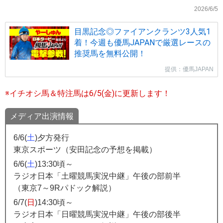
2026/6/5
目黒記念◎ファイアンクランツ3人気1
着！今週も優馬JAPANで厳選レースの
推奨馬を無料公開！
提供：優馬JAPAN
※イチオシ馬＆特注馬は6/5(金)に更新します！
6/6(
土
)夕方発行
東京スポーツ（安田記念の予想を掲載）
6/6(
土
)13:30頃～
ラジオ日本「土曜競馬実況中継」午後の部前半
（東京7～9Rパドック解説）
6/7(
日
)14:30頃～
ラジオ日本「日曜競馬実況中継」午後の部後半