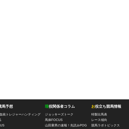
競馬予想
現
役関係者コラム
お
役立ち競馬情報
血統トレジャーハンティング
ジョッキーズトーク
特製出馬表
馬
馬体FOCUS
レース傾向
US
山田乗男の速報！先読みPOG
競馬ラボトピックス