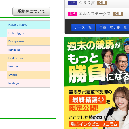
ＣＢＣ賞
中京
(ＧⅢ)
系統色について
エルムステークス
札幌
(Ｇ
Raise a Native
レース一覧
重賞・次走報一覧
Gold Digger
Buckpasser
Intriguing
Endeavour
Imitation
Swaps
Portage