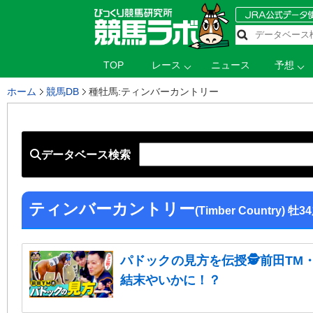
TOP
レース
ニュース
予想
ホーム
競馬DB
種牡馬:ティンバーカントリー
データベース検索
ティンバーカントリー
(Timber Country) 牡
パドックの見方を伝授🕵前田TM
結末やいかに！？