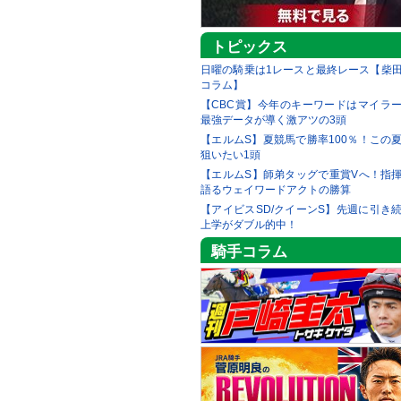
トピックス
日曜の騎乗は1レースと最終レース【柴
コラム】
【CBC賞】今年のキーワードはマイラ
最強データが導く激アツの3頭
【エルムS】夏競馬で勝率100％！この
狙いたい1頭
【エルムS】師弟タッグで重賞Vへ！指
語るウェイワードアクトの勝算
【アイビスSD/クイーンS】先週に引き
上学がダブル的中！
騎手コラム