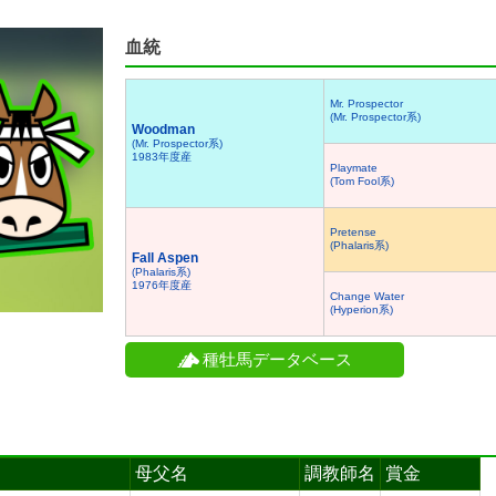
血統
Mr. Prospector
(Mr. Prospector系)
Woodman
(Mr. Prospector系)
1983年度産
Playmate
(Tom Fool系)
Pretense
(Phalaris系)
Fall Aspen
(Phalaris系)
1976年度産
Change Water
(Hyperion系)
種牡馬データベース
母父名
調教師名
賞金