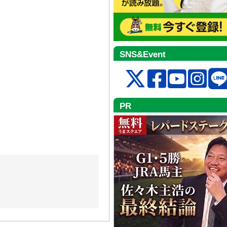
SNS&Event
PR