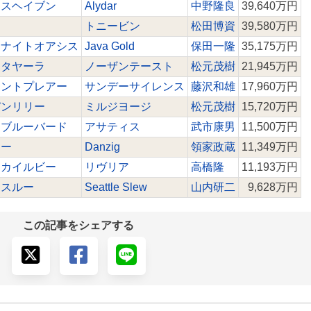
クスヘイブン
Alydar
中野隆良
39,640万円
トニービン
松田博資
39,580万円
ドナイトオアシス
Java Gold
保田一隆
35,175万円
トタヤーラ
ノーザンテースト
松元茂樹
21,945万円
レントプレアー
サンデーサイレンス
藤沢和雄
17,960万円
デンリリー
ミルジヨージ
松元茂樹
15,720万円
トブルーバード
アサティス
武市康男
11,500万円
ワー
Danzig
領家政蔵
11,349万円
ウカイルビー
リヴリア
高橋隆
11,193万円
ースルー
Seattle Slew
山内研二
9,628万円
この記事をシェアする