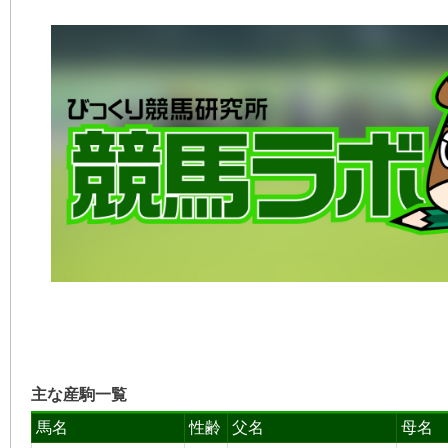
主な産駒一覧
馬名
性齢
父名
母名