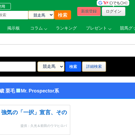
新規登録
ログイン
掲示板
コラム
ランキング
プレゼント
競馬グッ
詳細検索
34歳 栗毛
Mr. Prospector系
・強気の「一択」宣言、その
提供：久光＆前田のウマヒロバ