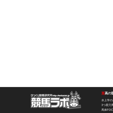
至
高の
競馬ラボ
水上学の
3つ星穴
馬体FOC