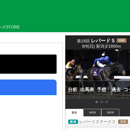
ズSTORE
レパードＳ
第18回
(
8/9(日) 新潟ダ1800m
ＧⅢ)
分析
出馬表
予想
過去
コ
重賞
08/08
08/09
レパードステークス
新潟