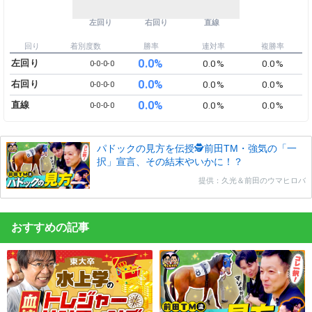
左回り
右回り
直線
回り
着別度数
勝率
連対率
複勝率
0.0%
左回り
0.0%
0.0%
0-​0-​0-​0
0.0%
右回り
0.0%
0.0%
0-​0-​0-​0
0.0%
直線
0.0%
0.0%
0-​0-​0-​0
パドックの見方を伝授🕵前田TM・強気の「一
択」宣言、その結末やいかに！？
提供：久光＆前田のウマヒロバ
おすすめの記事