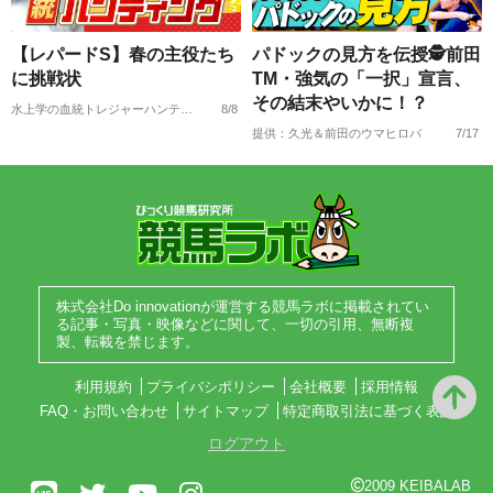
【レパードS】春の主役たち
パドックの見方を伝授🕵前田
に挑戦状
TM・強気の「一択」宣言、
その結末やいかに！？
水上学の血統トレジャーハンティング
8/8
提供：久光＆前田のウマヒロバ
7/17
株式会社Do innovationが運営する競馬ラボに掲載されてい
る記事・写真・映像などに関して、一切の引用、無断複
製、転載を禁じます。
利用規約
プライバシポリシー
会社概要
採用情報
FAQ・お問い合わせ
サイトマップ
特定商取引法に基づく表記
ログアウト
2009 KEIBALAB