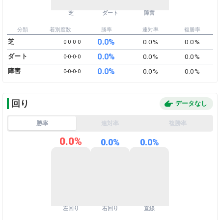
芝
ダート
障害
分類
着別度数
勝率
連対率
複勝率
0.0%
芝
0.0%
0.0%
0-​0-​0-​0
0.0%
ダート
0.0%
0.0%
0-​0-​0-​0
0.0%
障害
0.0%
0.0%
0-​0-​0-​0
回り
データなし
勝率
連対率
複勝率
0.0%
0.0%
0.0%
左回り
右回り
直線