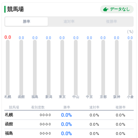
競馬場
データなし
勝率
連対率
複勝率
(%)
0.0
0.0
0.0
0.0
0.0
0.0
0.0
0.0
0.0
0.0
札幌
函館
福島
新潟
東京
中山
中京
京都
阪神
小倉
競馬場
着別度数
勝率
連対率
複勝率
0.0%
札幌
0.0%
0.0%
0-​0-​0-​0
0.0%
函館
0.0%
0.0%
0-​0-​0-​0
0.0%
福島
0.0%
0.0%
0-​0-​0-​0