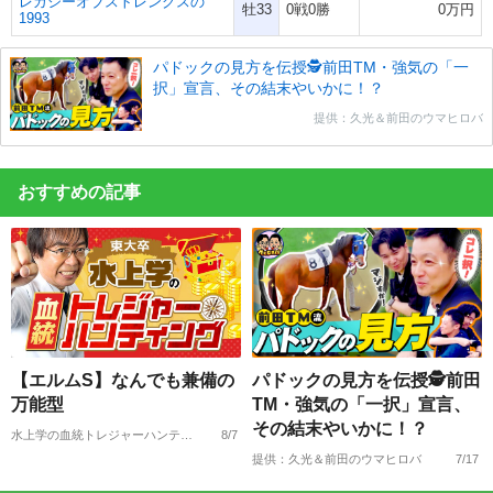
レガシーオブストレングスの
牡33
0戦0勝
0万円
1993
パドックの見方を伝授🕵前田TM・強気の「一
択」宣言、その結末やいかに！？
提供：久光＆前田のウマヒロバ
おすすめの記事
【エルムS】なんでも兼備の
パドックの見方を伝授🕵前田
万能型
TM・強気の「一択」宣言、
その結末やいかに！？
水上学の血統トレジャーハンティング
8/7
提供：久光＆前田のウマヒロバ
7/17