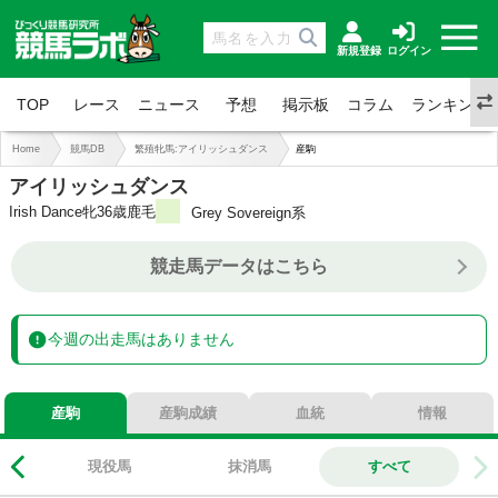
新規登録
ログイン
TOP
レース
ニュース
予想
掲示板
コラム
ランキング
Home
競馬DB
繁殖牝馬:アイリッシュダンス
産駒
アイリッシュダンス
Irish Dance
牝36歳
鹿毛
Grey Sovereign系
0-0-0-0
総合成績
競走馬データはこちら
0%
勝率
0%
連対
0%
複勝
今週の出走馬はありません
産駒
産駒成績
血統
情報
現役馬
抹消馬
すべて