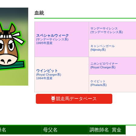
血統
サンデーサイレンス
(サンデーサイレンス系)
スペシャルウィーク
(サンデーサイレンス系)
1995年度産
キャンペンガール
(Nijinsky系)
ニホンピロウイナー
(Royal Charger系)
ウインピット
(Royal Charger系)
1994年度産
ケイピット
(Phalaris系)
競走馬データベース
母名
母父名
調教師名
賞金