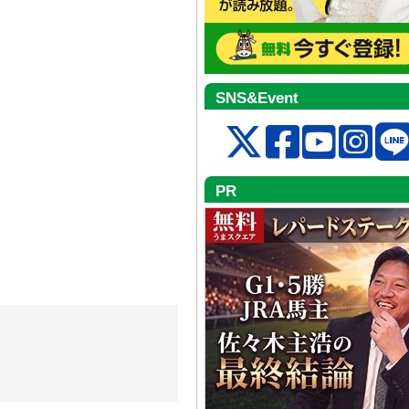
SNS&Event
PR