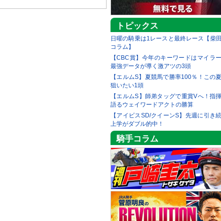
トピックス
日曜の騎乗は1レースと最終レース【柴
コラム】
【CBC賞】今年のキーワードはマイラ
最強データが導く激アツの3頭
【エルムS】夏競馬で勝率100％！この
狙いたい1頭
【エルムS】師弟タッグで重賞Vへ！指
語るウェイワードアクトの勝算
【アイビスSD/クイーンS】先週に引き
上学がダブル的中！
騎手コラム