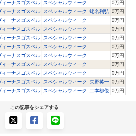
ヴィーナスゴスペル
スペシャルウィーク
0万円
ヴィーナスゴスペル
スペシャルウィーク
蛯名利弘
0万円
ヴィーナスゴスペル
スペシャルウィーク
0万円
ヴィーナスゴスペル
スペシャルウィーク
0万円
ヴィーナスゴスペル
スペシャルウィーク
0万円
ヴィーナスゴスペル
スペシャルウィーク
0万円
ヴィーナスゴスペル
スペシャルウィーク
0万円
ヴィーナスゴスペル
スペシャルウィーク
0万円
ヴィーナスゴスペル
スペシャルウィーク
0万円
ヴィーナスゴスペル
スペシャルウィーク
矢野英一
0万円
ヴィーナスゴスペル
スペシャルウィーク
二本柳俊
0万円
この記事をシェアする