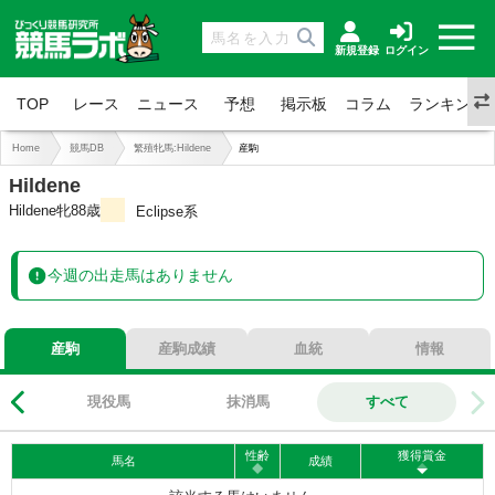
新規登録
ログイン
TOP
レース
ニュース
予想
掲示板
コラム
ランキング
Home
競馬DB
繁殖牝馬:Hildene
産駒
Hildene
Hildene
牝88歳
Eclipse系
0-0-0-0
総合成績
今週の出走馬はありません
0%
勝率
0%
連対
0%
複勝
産駒
産駒成績
血統
情報
現役馬
抹消馬
すべて
性齢
獲得賞金
馬名
成績