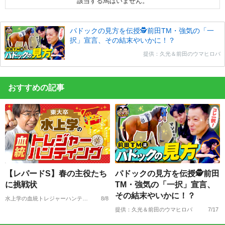
該当する馬はいません。
パドックの見方を伝授🕵前田TM・強気の「一
択」宣言、その結末やいかに！？
提供：久光＆前田のウマヒロバ
おすすめの記事
【レパードS】春の主役たち
パドックの見方を伝授🕵前田
に挑戦状
TM・強気の「一択」宣言、
その結末やいかに！？
水上学の血統トレジャーハンティング
8/8
提供：久光＆前田のウマヒロバ
7/17