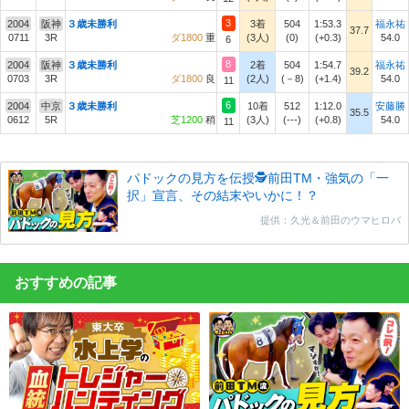
3
2004
阪神
３歳未勝利
3着
504
1:53.3
福永祐
37.7
0711
3R
ダ1800
重
(3人)
(0)
(+0.3)
54.0
6
8
2004
阪神
３歳未勝利
2着
504
1:54.7
福永祐
39.2
0703
3R
ダ1800
良
(2人)
(－8)
(+1.4)
54.0
11
6
2004
中京
３歳未勝利
10着
512
1:12.0
安藤勝
35.5
0612
5R
芝1200
稍
(3人)
(---)
(+0.8)
54.0
11
パドックの見方を伝授🕵前田TM・強気の「一
択」宣言、その結末やいかに！？
提供：久光＆前田のウマヒロバ
おすすめの記事