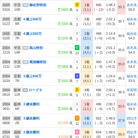
5
2005
中京
御在所特別
1着
486
1:48.3
赤木高
500
35.3
0319
10R
芝1800
良
(1人)
(
－12
)
(-0.2)
55.0
9
1
2005
京都
４歳上500万
5着
498
2:02.1
福永祐
35.7
0123
8R
芝2000
良
(1人)
(0)
(+0.3)
54.0
2
1
2005
京都
４歳上500万
2着
498
2:14.9
福永祐
36.8
0105
7R
芝2200
良
(2人)
(＋6)
(+0.4)
54.0
1
6
2004
中京
高山特別
2着
492
2:01.1
赤木高
500
35.0
1219
10R
芝2000
良
(4人)
(＋2)
(+0.0)
54.0
12
1
2004
中京
尾頭橋特別
3着
490
1:47.4
赤木高
500
35.0
1211
12R
芝1800
良
(1人)
(－8)
(+0.2)
54.0
1
4
2004
京都
３歳上500万
3着
498
1:34.6
福永祐
35.3
1024
7R
芝1600
良
(4人)
(＋2)
(+0.2)
53.0
7
5
2004
阪神
ローズＳ
8着
496
2:00.1
幸英明
GII
36.9
0919
11R
芝2000
良
(7人)
(0)
(+1.1)
54.0
5
1
2004
阪神
３歳未勝利
1着
496
2:00.7
福永祐
35.5
0911
6R
芝2000
良
(1人)
(－6)
(-0.7)
54.0
1
7
2004
函館
３歳未勝利
2着
502
1:48.6
四位洋
37.9
0808
2R
ダ1700
良
(1人)
(－2)
(+1.0)
54.0
11
8
2004
函館
３歳未勝利
3着
504
1:48.0
四位洋
39.3
0731
5R
ダ1700
良
(1人)
(0)
(+0.2)
54.0
12