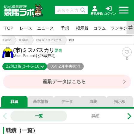
新規登録
ログイン
TOP
レース
ニュース
予想
掲示板
コラム
ランキング
Home
競馬DB
競走馬:ミスパスカリ
戦績
(市)ミスパスカリ
栗東
Miss Pascali
牝25歳
芦毛
0
22戦3勝[3-4-5-10]
06年2月中央抹消
3-4-5-10
総合成績
産駒データはこちら
14%
勝率
32%
連対
55%
複勝
戦績
基本情報
データ
血統
掲示板
一覧
詳細
戦績（一覧）