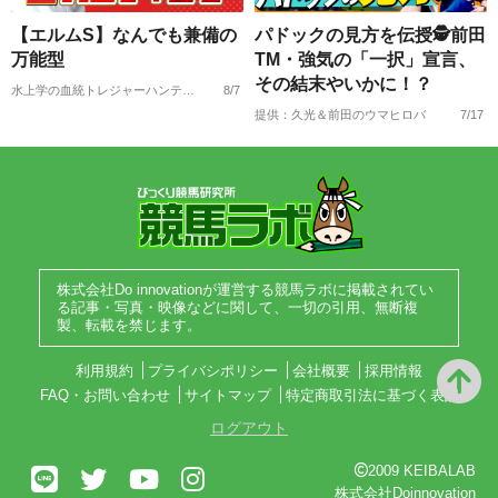
【エルムS】なんでも兼備の
パドックの見方を伝授🕵前田
万能型
TM・強気の「一択」宣言、
その結末やいかに！？
水上学の血統トレジャーハンティング
8/7
提供：久光＆前田のウマヒロバ
7/17
株式会社Do innovationが運営する競馬ラボに掲載されてい
る記事・写真・映像などに関して、一切の引用、無断複
製、転載を禁じます。
利用規約
プライバシポリシー
会社概要
採用情報
FAQ・お問い合わせ
サイトマップ
特定商取引法に基づく表記
ログアウト
2009 KEIBALAB
株式会社Doinnovation