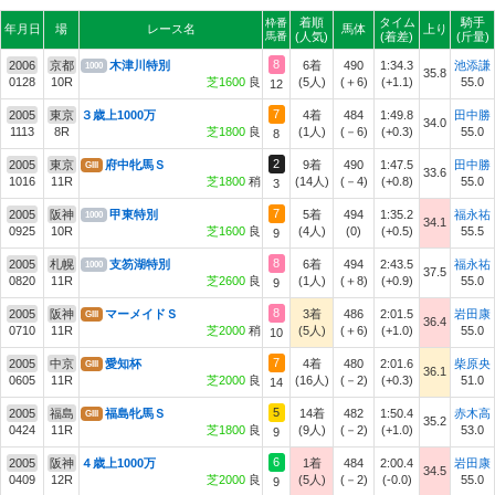
着順
タイム
騎手
枠番
年月日
場
レース名
馬体
上り
馬番
(人気)
(着差)
(斤量)
8
2006
京都
木津川特別
6着
490
1:34.3
池添謙
1000
35.8
0128
10R
芝1600
良
(5人)
(＋6)
(+1.1)
55.0
12
7
2005
東京
３歳上1000万
4着
484
1:49.8
田中勝
34.0
1113
8R
芝1800
良
(1人)
(－6)
(+0.3)
55.0
8
2
2005
東京
府中牝馬Ｓ
9着
490
1:47.5
田中勝
GIII
33.6
1016
11R
芝1800
稍
(14人)
(－4)
(+0.8)
55.0
3
7
2005
阪神
甲東特別
5着
494
1:35.2
福永祐
1000
34.1
0925
10R
芝1600
良
(4人)
(0)
(+0.5)
55.5
9
8
2005
札幌
支笏湖特別
6着
494
2:43.5
福永祐
1000
37.5
0820
11R
芝2600
良
(1人)
(＋8)
(+0.9)
55.0
9
8
2005
阪神
マーメイドＳ
3着
486
2:01.5
岩田康
GIII
36.4
0710
11R
芝2000
稍
(5人)
(＋6)
(+1.0)
55.0
10
7
2005
中京
愛知杯
4着
480
2:01.6
柴原央
GIII
36.1
0605
11R
芝2000
良
(16人)
(－2)
(+0.3)
51.0
14
5
2005
福島
福島牝馬Ｓ
14着
482
1:50.4
赤木高
GIII
35.2
0424
11R
芝1800
良
(9人)
(－2)
(+1.0)
53.0
9
6
2005
阪神
４歳上1000万
1着
484
2:00.4
岩田康
34.5
0409
12R
芝2000
良
(5人)
(－2)
(-0.0)
55.0
9