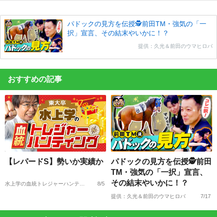
パドックの見方を伝授🕵前田TM・強気の「一
択」宣言、その結末やいかに！？
提供：久光＆前田のウマヒロバ
おすすめの記事
【レパードS】勢いか実績か
パドックの見方を伝授🕵前田
TM・強気の「一択」宣言、
その結末やいかに！？
水上学の血統トレジャーハンティング
8/5
提供：久光＆前田のウマヒロバ
7/17