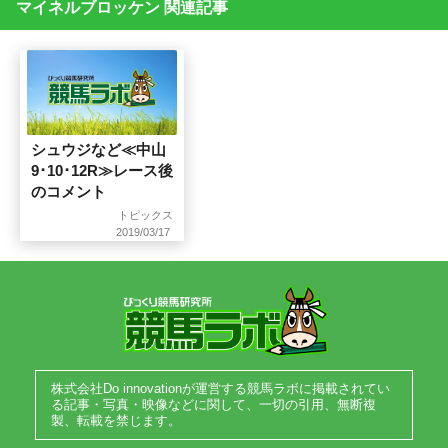
マイネルブロッケン 関連記事
シュウジなど≪中山
9･10･12R≫レース後
のコメント
トピックス
2019/03/17
株式会社Do innovationが運営する競馬ラボに掲載されてい
る記事・写真・映像などに関して、一切の引用、無断複
製、転載を禁じます。