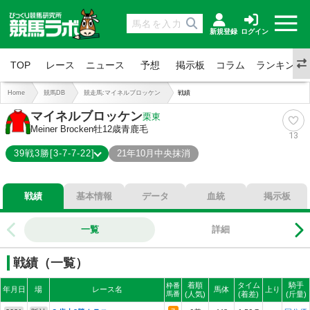
新規登録
ログイン
TOP
レース
ニュース
予想
掲示板
コラム
ランキング
Home
競馬DB
競走馬:マイネルブロッケン
戦績
マイネルブロッケン
栗東
Meiner Brocken
牡12歳
青鹿毛
13
39戦3勝[3-7-7-22]
21年10月中央抹消
3-7-7-22
総合成績
戦績
基本情報
データ
血統
掲示板
8%
勝率
26%
連対
一覧
詳細
44%
複勝
戦績（一覧）
着順
タイム
騎手
枠番
年月日
場
レース名
馬体
上り
馬番
(人気)
(着差)
(斤量)