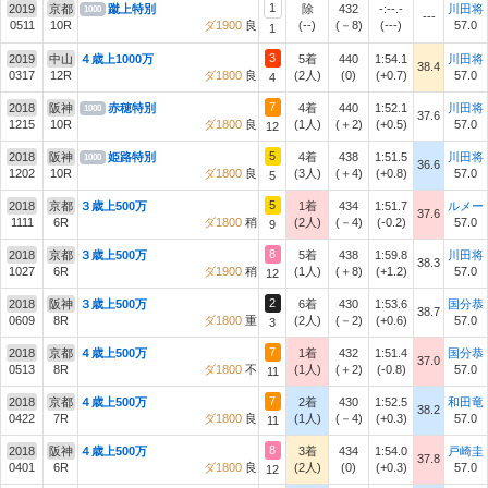
1
2019
京都
蹴上特別
除
432
-:--.-
川田将
1000
---
0511
10R
ダ1900
良
(--)
(－8)
(---)
57.0
1
3
2019
中山
４歳上1000万
5着
440
1:54.1
川田将
38.4
0317
12R
ダ1800
良
(2人)
(0)
(+0.7)
57.0
4
7
2018
阪神
赤穂特別
4着
440
1:52.1
川田将
1000
37.6
1215
10R
ダ1800
良
(1人)
(＋2)
(+0.5)
57.0
12
5
2018
阪神
姫路特別
4着
438
1:51.5
川田将
1000
36.6
1202
10R
ダ1800
良
(3人)
(＋4)
(+0.8)
57.0
5
5
2018
京都
３歳上500万
1着
434
1:51.7
ルメー
37.6
1111
6R
ダ1800
稍
(2人)
(－4)
(-0.2)
57.0
9
8
2018
京都
３歳上500万
5着
438
1:59.8
川田将
38.3
1027
6R
ダ1900
稍
(1人)
(＋8)
(+1.2)
57.0
12
2
2018
阪神
３歳上500万
6着
430
1:53.6
国分恭
38.7
0609
8R
ダ1800
重
(2人)
(－2)
(+0.6)
57.0
3
7
2018
京都
４歳上500万
1着
432
1:51.4
国分恭
37.0
0513
8R
ダ1800
不
(1人)
(＋2)
(-0.8)
57.0
11
7
2018
京都
４歳上500万
2着
430
1:52.5
和田竜
38.2
0422
7R
ダ1800
良
(1人)
(－4)
(+0.3)
57.0
11
8
2018
阪神
４歳上500万
3着
434
1:54.0
戸崎圭
37.8
0401
6R
ダ1800
良
(2人)
(0)
(+0.3)
57.0
12