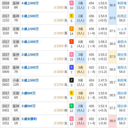
8
2018
阪神
４歳上500万
2着
434
1:53.5
和田竜
36.9
0318
8R
ダ1800
良
(1人)
(－2)
(+0.3)
57.0
10
5
2017
阪神
３歳上500万
2着
436
1:53.9
松岡正
37.0
1210
7R
ダ1800
良
(1人)
(0)
(+0.0)
56.0
5
7
2017
京都
３歳上500万
3着
436
1:49.9
シュタ
37.1
1118
7R
ダ1800
重
(3人)
(＋6)
(+0.1)
55.0
14
3
2017
京都
３歳上500万
6着
430
1:58.2
柴田大
38.0
1022
6R
ダ1900
不
(4人)
(＋4)
(+0.5)
55.0
3
8
2017
阪神
３歳上500万
2着
426
1:53.2
国分恭
37.5
0930
8R
ダ1800
良
(4人)
(＋6)
(+0.2)
54.0
15
4
2017
阪神
３歳上500万
3着
420
1:52.1
柴田大
38.0
0909
7R
ダ1800
良
(8人)
(－4)
(+1.2)
54.0
7
2
2017
小倉
３歳上500万
8着
424
1:47.5
和田竜
39.7
0820
12R
ダ1700
良
(2人)
(0)
(+1.9)
54.0
3
5
2017
京都
３歳500万
3着
424
1:52.8
国分恭
38.5
0422
6R
ダ1800
良
(3人)
(－4)
(+0.8)
56.0
6
6
2017
阪神
３歳500万
2着
428
1:52.3
国分恭
37.2
0401
5R
ダ1800
稍
(9人)
(－4)
(+0.3)
56.0
12
8
2017
阪神
３歳未勝利
1着
432
1:54.5
柴田大
39.0
0311
1R
ダ1800
良
(3人)
(＋4)
(-0.4)
56.0
12