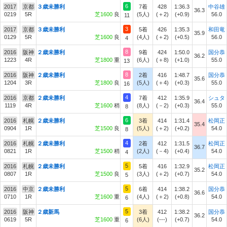
6
2017
京都
３歳未勝利
7着
428
1:36.3
中谷雄
36.3
0219
5R
芝1600
良
(5人)
(＋2)
(+0.9)
56.0
11
3
2017
京都
３歳未勝利
5着
426
1:35.3
和田竜
35.9
0129
5R
芝1600
良
(4人)
(＋2)
(+0.5)
56.0
4
8
2016
阪神
２歳未勝利
9着
424
1:50.0
国分恭
36.2
1223
4R
芝1800
重
(6人)
(＋8)
(+1.0)
55.0
13
8
2016
阪神
２歳未勝利
2着
416
1:48.7
国分恭
35.6
1204
3R
芝1800
良
(5人)
(＋4)
(+0.3)
55.0
16
4
2016
京都
２歳未勝利
7着
412
1:35.9
シュタ
36.4
1119
4R
芝1600
稍
(8人)
(－2)
(+0.3)
55.0
8
6
2016
札幌
２歳未勝利
3着
414
1:31.4
松岡正
35.4
0904
1R
芝1500
良
(5人)
(＋2)
(+0.2)
54.0
8
4
2016
札幌
２歳未勝利
2着
412
1:31.5
松岡正
36.7
0821
1R
芝1500
稍
(2人)
(－4)
(+0.4)
54.0
4
5
2016
札幌
２歳未勝利
5着
416
1:32.9
松岡正
35.2
0807
1R
芝1500
良
(3人)
(＋2)
(+0.7)
54.0
5
5
2016
中京
２歳未勝利
6着
414
1:38.2
国分恭
36.6
0710
1R
芝1600
重
(4人)
(＋2)
(+0.8)
54.0
6
5
2016
阪神
２歳新馬
3着
412
1:38.2
国分恭
36.2
0619
5R
芝1600
重
(6人)
(---)
(+0.7)
54.0
6