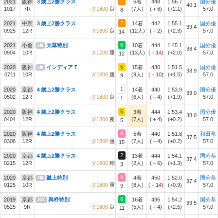
7
2021
阪神
３歳上2勝クラス
6着
448
1:56.7
国分優
40.1
1017
7R
ダ1800
良
(7人)
(＋6)
(+2.1)
57.0
8
7
2021
中京
３歳上2勝クラス
14着
442
1:55.1
国分優
39.4
0925
12R
ダ1800
良
(12人)
(－2)
(+2.3)
57.0
14
6
2021
小倉
天草特別
10着
444
1:45.1
国分優
2勝
38.4
0904
10R
ダ1700
重
(13人)
(
＋14
)
(+2.0)
57.0
12
5
2020
阪神
インディアＴ
15着
430
1:51.5
国分優
2勝
38.9
0711
10R
ダ1800
重
(9人)
(
－10
)
(+1.5)
57.0
9
1
2020
京都
４歳上2勝クラス
14着
440
1:53.9
国分優
39.0
0502
12R
ダ1800
良
(6人)
(－4)
(+1.9)
57.0
1
5
2020
阪神
４歳上2勝クラス
3着
444
1:53.4
国分優
38.0
0404
12R
ダ1800
良
(7人)
(＋4)
(+0.2)
57.0
5
8
2020
阪神
４歳上2勝クラス
5着
440
1:51.8
和田竜
37.5
0308
12R
ダ1800
重
(7人)
(－4)
(+0.2)
57.0
15
2
2020
京都
４歳上2勝クラス
13着
444
1:54.1
国分恭
37.4
0215
12R
ダ1800
稍
(2人)
(－6)
(+1.3)
57.0
3
8
2020
京都
蹴上特別
4着
450
1:52.0
国分恭
2勝
37.4
0125
10R
ダ1800
重
(8人)
(
＋14
)
(+0.9)
57.0
9
6
2019
京都
與杼特別
16着
436
1:54.2
国分恭
1000
39.5
0525
9R
ダ1800
良
(5人)
(－4)
(+2.5)
57.0
11