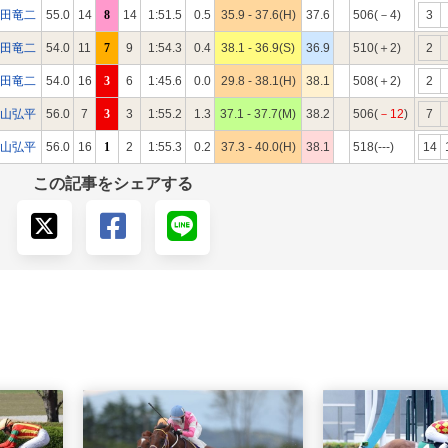
田竜二
55.0
14
8
14
1:51.5
0.5
35.9 - 37.6(H)
37.6
506(－4)
3
田竜二
54.0
11
7
9
1:54.3
0.4
38.1 - 36.9(S)
36.9
510(＋2)
2
田竜二
54.0
16
3
6
1:45.6
0.0
29.8 - 38.1(H)
38.1
508(＋2)
2
山弘平
56.0
7
3
3
1:55.2
1.3
37.1 - 37.7(M)
38.2
506(
－12
)
7
山弘平
56.0
16
1
2
1:55.3
0.2
37.3 - 40.0(H)
38.1
518(---)
14
この記事をシェアする