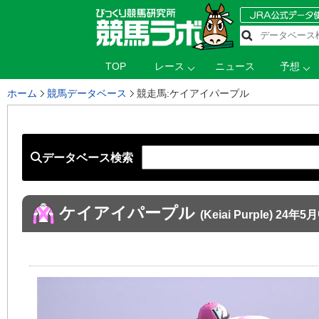
TOP
レース
ニュース
予想
ホーム
競馬データベース
競走馬:ケイアイパープル
データベース検索
ケイアイパープル
(Keiai Purple) 24