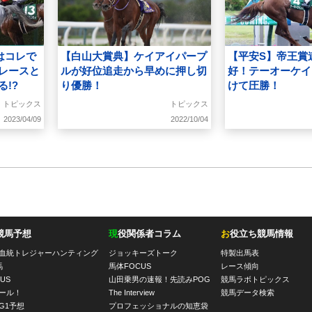
はコレで
【白山大賞典】ケイアイパープ
【平安S】帝王賞
レースと
ルが好位追走から早めに押し切
好！テーオーケイ
!?
り優勝！
けて圧勝！
トピックス
トピックス
2023/04/09
2022/10/04
競馬予想
現
役関係者コラム
お
役立ち競馬情報
血統トレジャーハンティング
ジョッキーズトーク
特製出馬表
馬
馬体FOCUS
レース傾向
US
山田乗男の速報！先読みPOG
競馬ラボトピックス
ール！
The Interview
競馬データ検索
G1予想
プロフェッショナルの知恵袋