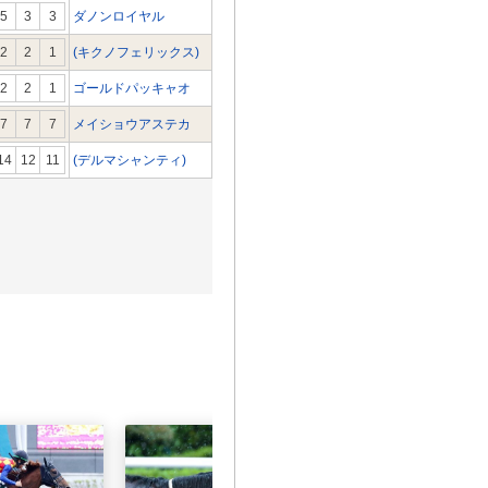
5
3
3
ダノンロイヤル
2
2
1
(キクノフェリックス)
2
2
1
ゴールドパッキャオ
7
7
7
メイショウアステカ
14
12
11
(デルマシャンティ)