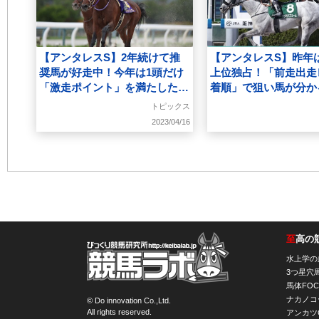
【アンタレスS】2年続けて推
【アンタレスS】昨年
奨馬が好走中！今年は1頭だけ
上位独占！「前走出走
「激走ポイント」を満たした逆
着順」で狙い馬が分かる
転候補
トピックス
2023/04/16
至
高の
競馬ラボ
水上学の
3つ星穴
馬体FOC
ナカノコ
© Do innovation Co.,Ltd.
All rights reserved.
アンカツ