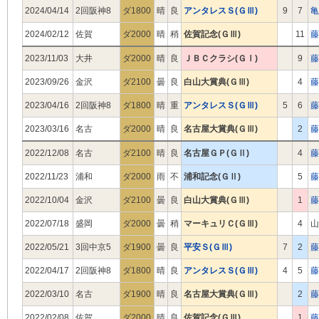
2024/04/14
2回阪神8
ダ1800
晴
良
アンタレスＳ(ＧⅢ)
9
7
亀
2024/02/12
佐賀
ダ2000
晴
稍
佐賀記念(ＧⅢ)
11
藤
2023/11/03
大井
ダ2000
晴
良
ＪＢＣクラシ(ＧⅠ)
9
藤
2023/09/26
金沢
ダ2100
曇
良
白山大賞典(ＧⅢ)
4
藤
2023/04/16
2回阪神8
ダ1800
晴
重
アンタレスＳ(ＧⅢ)
5
6
藤
2023/03/16
名古
ダ2000
晴
良
名古屋大賞典(ＧⅢ)
2
藤
2022/12/08
名古
ダ2100
晴
良
名古屋ＧＰ(ＧⅡ)
4
藤
2022/11/23
浦和
ダ2000
雨
不
浦和記念(ＧⅡ)
5
藤
2022/10/04
金沢
ダ2100
曇
良
白山大賞典(ＧⅢ)
1
藤
2022/07/18
盛岡
ダ2000
曇
稍
マーキュリＣ(ＧⅢ)
4
山
2022/05/21
3回中京5
ダ1900
曇
良
平安Ｓ(ＧⅢ)
7
2
藤
2022/04/17
2回阪神8
ダ1800
晴
良
アンタレスＳ(ＧⅢ)
4
5
藤
2022/03/10
名古
ダ1900
晴
良
名古屋大賞典(ＧⅢ)
2
藤
2022/02/08
佐賀
ダ2000
晴
良
佐賀記念(ＧⅢ)
1
藤