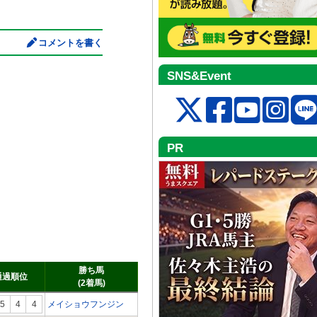
コメントを書く
SNS&Event
PR
勝ち馬
通過順位
(2着馬)
5
4
4
メイショウフンジン