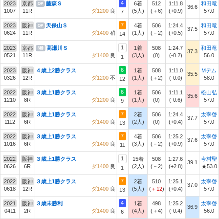
4
2023
京都
藤森Ｓ
6着
512
1:11.8
和田竜
OP
36.6
1007
11R
ダ1200
良
(5人)
(＋6)
(+0.9)
57.0
7
7
2023
阪神
天保山Ｓ
4着
506
1:24.4
和田竜
OP
37.5
0624
11R
ダ1400
稍
(1人)
(－2)
(+0.5)
57.0
14
1
2023
京都
高瀬川Ｓ
1着
508
1:24.7
和田竜
3勝
37.3
0521
11R
ダ1400
良
(3人)
(0)
(-0.2)
56.0
1
6
2023
阪神
４歳上2勝クラス
1着
508
1:11.0
Mデム
35.5
0326
12R
ダ1200
不
(1人)
(＋2)
(-0.0)
58.0
12
6
2022
阪神
３歳上1勝クラス
1着
506
1:11.1
松山弘
35.6
1210
8R
ダ1200
良
(1人)
(0)
(-0.6)
57.0
9
7
2022
阪神
３歳上1勝クラス
2着
506
1:24.4
太宰啓
37.7
1112
6R
ダ1400
良
(2人)
(0)
(+0.4)
57.0
13
7
2022
阪神
３歳上1勝クラス
4着
506
1:25.2
太宰啓
37.6
1016
6R
ダ1400
良
(3人)
(－2)
(+0.9)
57.0
11
1
2022
阪神
３歳上1勝クラス
15着
508
1:27.6
今村聖
39.1
0626
6R
ダ1400
良
(2人)
(－2)
(+2.8)
★53.0
1
7
2022
阪神
３歳上1勝クラス
2着
510
1:25.1
太宰啓
37.0
0618
12R
ダ1400
良
(5人)
(
＋12
)
(+0.4)
57.0
13
4
2021
阪神
３歳未勝利
1着
498
1:25.2
太宰啓
36.9
0411
2R
ダ1400
良
(4人)
(＋4)
(-0.4)
56.0
6