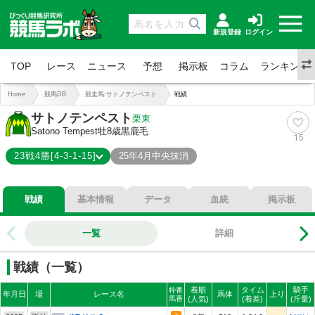
新規登録
ログイン
TOP
レース
ニュース
予想
掲示板
コラム
ランキング
Home
競馬DB
競走馬:サトノテンペスト
戦績
サトノテンペスト
栗東
Satono Tempest
牡8歳
黒鹿毛
15
23戦4勝[4-3-1-15]
25年4月中央抹消
4-3-1-15
総合成績
戦績
基本情報
データ
血統
掲示板
17%
勝率
30%
連対
一覧
詳細
35%
複勝
戦績（一覧）
着順
タイム
騎手
枠番
年月日
場
レース名
馬体
上り
馬番
(人気)
(着差)
(斤量)