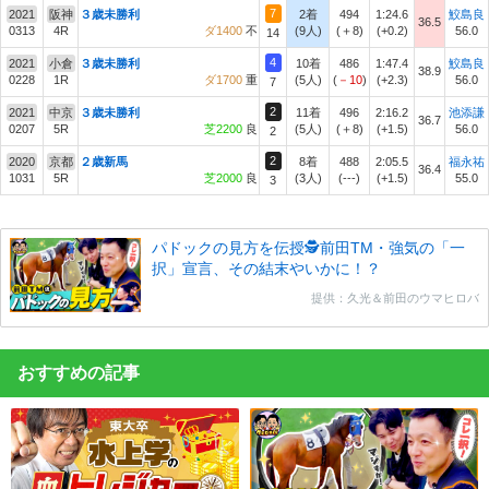
7
2021
阪神
３歳未勝利
2着
494
1:24.6
鮫島良
36.5
0313
4R
ダ1400
不
(9人)
(＋8)
(+0.2)
56.0
14
4
2021
小倉
３歳未勝利
10着
486
1:47.4
鮫島良
38.9
0228
1R
ダ1700
重
(5人)
(
－10
)
(+2.3)
56.0
7
2
2021
中京
３歳未勝利
11着
496
2:16.2
池添謙
36.7
0207
5R
芝2200
良
(5人)
(＋8)
(+1.5)
56.0
2
2
2020
京都
２歳新馬
8着
488
2:05.5
福永祐
36.4
1031
5R
芝2000
良
(3人)
(---)
(+1.5)
55.0
3
パドックの見方を伝授🕵前田TM・強気の「一
択」宣言、その結末やいかに！？
提供：久光＆前田のウマヒロバ
おすすめの記事