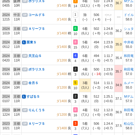
7
2025
阪神
ポラリスＳ
8着
510
1:24.8
Mデム
OP
36.7
0405
10R
ダ1400
良
(12人)
(＋8)
(+0.7)
55.0
14
1
2024
中京
コールドＳ
除
506
-:--.-
ドイル
OP
---
1215
11R
ダ1400
良
(--)
(＋4)
(---)
58.0
1
6
2024
京都
ＡリーフＳ
6着
502
1:24.8
シュタ
OP
36.2
1019
11R
ダ1400
稍
(6人)
(＋8)
(+1.0)
58.0
10
8
2024
京都
栗東Ｓ
5着
494
1:23.9
中井裕
L
35.0
0512
11R
ダ1400
良
(9人)
(0)
(+0.3)
55.0
15
4
2024
京都
天王山Ｓ
6着
494
1:11.7
和田竜
OP
35.4
0420
11R
ダ1200
良
(6人)
(－6)
(+0.7)
57.0
4
2
2024
阪神
ポラリスＳ
4着
500
1:23.9
和田竜
OP
35.7
0330
11R
ダ1400
稍
(6人)
(
－14
)
(+0.5)
57.0
3
5
2024
京都
令月Ｓ
3着
514
1:11.1
ルメー
OP
34.9
0204
10R
ダ1200
良
(3人)
(＋2)
(+0.1)
55.0
10
2
2024
京都
すばるＳ
7着
512
1:25.1
Mデム
L
37.1
0107
11R
ダ1400
良
(8人)
(0)
(+0.6)
57.0
3
8
2023
阪神
りんくうＳ
4着
512
1:12.0
和田竜
OP
36.9
1224
11R
ダ1200
良
(7人)
(＋6)
(+0.8)
57.0
16
3
2023
京都
ＡリーフＳ
5着
506
1:24.4
松山弘
OP
37.5
1021
11R
ダ1400
良
(7人)
(－6)
(+0.7)
58.0
3