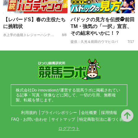
【レパードS】春の主役たち
パドックの見方を伝授🕵前田
に挑戦状
TM・強気の「一択」宣言、
その結末やいかに！？
水上学の血統トレジャーハンティング
8/8
提供：久光＆前田のウマヒロバ
7/17
株式会社Do innovationが運営する競馬ラボに掲載されてい
る記事・写真・映像などに関して、一切の引用、無断複
製、転載を禁じます。
利用規約
プライバシポリシー
会社概要
採用情報
FAQ・お問い合わせ
サイトマップ
特定商取引法に基づく表記
ログアウト