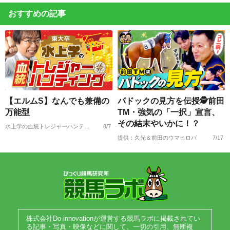
おすすめの記事
【エルムS】なんでも兼備の
パドックの見方を伝授🕵前田
万能型
TM・強気の「一択」宣言、
その結末やいかに！？
水上学の血統トレジャーハンティング
8/7
提供：久光＆前田のウマヒロバ
7/17
株式会社Do innovationが運営する競馬ラボに掲載されてい
る記事・写真・映像などに関して、一切の引用、無断複