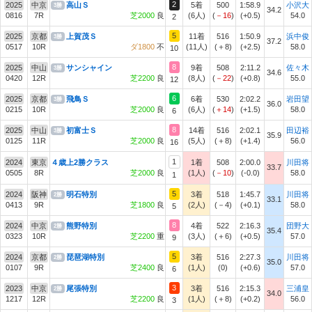
2
2025
中京
高山Ｓ
5着
500
1:58.9
小沢大
3勝
34.2
0816
7R
芝2000
良
(6人)
(
－16
)
(+0.5)
54.0
2
5
2025
京都
上賀茂Ｓ
11着
516
1:50.9
浜中俊
3勝
37.2
0517
10R
ダ1800
不
(11人)
(＋8)
(+2.5)
58.0
10
8
2025
中山
サンシャイン
9着
508
2:11.2
佐々木
3勝
34.6
0420
12R
芝2200
良
(8人)
(
－22
)
(+0.8)
55.0
12
6
2025
京都
飛鳥Ｓ
6着
530
2:02.2
岩田望
3勝
36.0
0215
10R
芝2000
良
(6人)
(
＋14
)
(+1.5)
58.0
6
8
2025
中山
初富士Ｓ
14着
516
2:02.1
田辺裕
3勝
35.9
0125
11R
芝2000
良
(5人)
(＋8)
(+1.4)
56.0
16
1
2024
東京
４歳上2勝クラス
1着
508
2:00.0
川田将
33.7
0505
8R
芝2000
良
(1人)
(
－10
)
(-0.0)
58.0
1
5
2024
阪神
明石特別
3着
518
1:45.7
川田将
2勝
33.1
0413
9R
芝1800
良
(2人)
(－4)
(+0.1)
58.0
5
8
2024
中京
熊野特別
4着
522
2:16.3
団野大
2勝
35.4
0323
10R
芝2200
重
(3人)
(＋6)
(+0.5)
57.0
9
5
2024
京都
琵琶湖特別
3着
516
2:27.3
川田将
2勝
35.0
0107
9R
芝2400
良
(1人)
(0)
(+0.6)
57.0
6
3
2023
中京
尾張特別
3着
516
2:15.3
三浦皇
2勝
34.0
1217
12R
芝2200
良
(1人)
(＋8)
(+0.2)
56.0
3