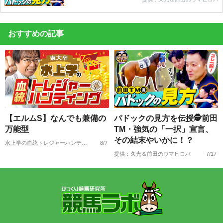
おすすめの記事
【エルムS】なんでも兼備の
パドックの見方を伝授🕵前田
万能型
TM・強気の「一択」宣言、
その結末やいかに！？
水上学の血統トレジャーハンティング
8/7
提供：久光＆前田のウマヒロバ
7/17