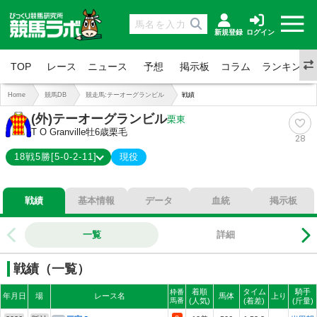
新規登録
ログイン
TOP
レース
ニュース
予想
掲示板
コラム
ランキング
Home
競馬DB
競走馬:テーオーグランビル
戦績
(外)テーオーグランビル
栗東
T O Granville
牡6歳
栗毛
28
18戦5勝[5-0-2-11]
現役
5-0-2-11
総合成績
戦績
基本情報
データ
血統
掲示板
28%
勝率
28%
連対
一覧
詳細
39%
複勝
戦績（一覧）
着順
タイム
騎手
枠番
年月日
場
レース名
馬体
上り
馬番
(人気)
(着差)
(斤量)