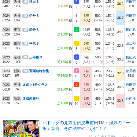
4
2024
阪神
梅田Ｓ
5着
500
1:53.0
岩田望
3勝
36.2
0407
12R
ダ1800
良
(1人)
(－2)
(+1.3)
58.0
4
1
2024
阪神
伊丹Ｓ
3着
502
1:52.4
岩田望
3勝
36.7
0224
10R
ダ1800
稍
(4人)
(－4)
(+0.5)
57.0
1
6
2024
東京
節分Ｓ
11着
506
1:33.7
横山武
3勝
34.1
0128
10R
芝1600
良
(3人)
(0)
(+1.2)
57.0
9
5
2023
東京
秋色Ｓ
3着
506
1:34.6
田辺裕
3勝
32.8
1119
10R
芝1600
良
(3人)
(0)
(+0.2)
57.0
5
4
2023
京都
三年坂Ｓ
6着
506
1:34.3
横山武
3勝
33.2
1022
10R
芝1600
良
(3人)
(
＋10
)
(+0.6)
56.0
5
8
2023
新潟
五頭連峰特別
1着
496
1:33.2
菅原明
2勝
32.9
0827
9R
芝1600
良
(3人)
(＋6)
(-0.1)
55.0
15
3
2023
阪神
３歳上1勝クラス
1着
490
1:33.5
岩田望
34.6
0618
7R
芝1600
良
(1人)
(＋4)
(-0.1)
55.0
3
5
2023
新潟
３歳未勝利
1着
486
1:36.1
丹内祐
33.8
0520
7R
芝1600
良
(9人)
(---)
(-0.5)
56.0
10
パドックの見方を伝授🕵前田TM・強気の「一
択」宣言、その結末やいかに！？
提供：久光＆前田のウマヒロバ