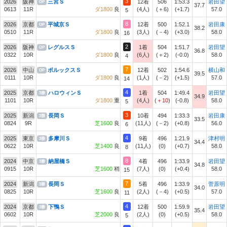
3
2026
阪神
三宮Ｓ
12着
506
1:53.3
岩田望
OP
37.7
0613
11R
ダ1800
良
(4人)
(＋6)
(+1.7)
57.0
5
8
2026
京都
平城京Ｓ
12着
500
1:52.1
岩田康
OP
38.2
0510
11R
ダ1800
良
(3人)
(－4)
(+3.0)
58.0
16
2
2026
阪神
レグルスＳ
1着
504
1:51.7
岩田望
OP
36.8
0322
10R
ダ1800
良
(6人)
(＋2)
(-0.0)
58.0
4
7
2026
中山
ポルックスＳ
12着
502
1:54.6
横山和
OP
39.5
0111
10R
ダ1800
良
(1人)
(－2)
(+1.5)
57.0
14
4
2025
京都
ハロウィンＳ
1着
504
1:49.4
岩田望
3勝
34.9
1101
10R
ダ1800
重
(4人)
(
＋10
)
(-0.8)
58.0
5
3
2025
新潟
長岡Ｓ
10着
494
1:33.3
岩田康
3勝
33.5
0824
9R
芝1600
良
(11人)
(－2)
(+0.8)
56.0
6
4
2025
東京
多摩川Ｓ
9着
496
1:21.9
津村明
3勝
34.4
0622
10R
芝1400
良
(11人)
(0)
(+0.7)
58.0
8
8
2024
中京
納屋橋Ｓ
4着
496
1:33.9
岩田望
3勝
34.8
0915
10R
芝1600
稍
(7人)
(0)
(+0.4)
58.0
15
7
2024
新潟
長岡Ｓ
5着
496
1:33.9
菅原明
3勝
34.0
0825
10R
芝1600
良
(2人)
(－4)
(+0.5)
57.0
11
4
2024
京都
下鴨Ｓ
12着
500
1:59.9
岩田望
3勝
35.4
0602
10R
芝2000
良
(2人)
(0)
(+0.5)
58.0
5