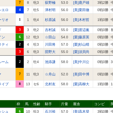
7
8
牝3
荻野極
53.0
[美]鹿戸雄
3戦2勝
シエロ
4
7
牡5
津村明
56.0
[美]栗田徹
0戦0勝
ーリオ
1
1
牝4
杉原誠
56.0
[美]木村哲
1戦0勝
ド
3
3
牝2
吉村誠
55.0
[栗]渡辺薫
0戦0勝
イン
6
12
牝3
☆田山
54.0
[栗]藤原英
0戦0勝
リティ
2
4
牡3
川田将
57.0
[栗]杉山晴
0戦0勝
3
6
牝3
団野大
55.0
[栗]須貝尚
0戦0勝
ルーム
2
2
牡4
池添謙
58.0
[美]中川公
0戦0勝
ク
7
11
牝3
☆舟山
52.0
[美]田中博
0戦0勝
ライブ
8
13
セ6
北村友
58.0
[栗]高柳大
1戦0勝
枠
馬
性齢
騎手
斤量
厩舎
コンビ
ッシュ
6
10
牡3
石川裕
57.0
[美]高木登
3戦0勝