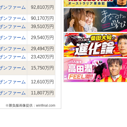
ザンファーム
92,810万円
ザンファーム
90,170万円
ザンファーム
39,510万円
ザンファーム
29,540万円
ザンファーム
29,494万円
ザンファーム
23,420万円
ザンファーム
15,750万円
ザンファーム
12,610万円
ザンファーム
11,807万円
※勝負服画像提供：winfinal.com