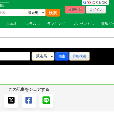
新規登録
ログイン
掲示板
コラム
ランキング
プレゼント
競馬グッ
詳細検索
グ
この記事をシェアする