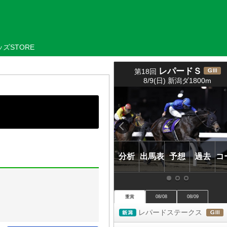
ズSTORE
レパードＳ
第18回
(
8/9(日) 新潟ダ1800m
ＧⅢ)
分析
出馬表
予想
過去
コ
重賞
08/08
08/09
レパードステークス
新潟