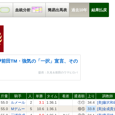
コース解析
血統分析
血統分析
簡易出馬表
過去10年
結果払戻
前田TM・強気の「一択」宣言、その
提供：久光＆前田のウマヒロバ
斤量
騎手
人
単勝
タイム
着差
通過順
上り
調教師
55.0
ルメール
2
3.1
1:36.1
①①
34.4
[美]藤沢和
55.0
Mデムー
5
10.6
1:36.1
⑩⑤
33.8
[美]金成貴