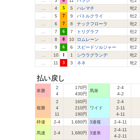
…
3
8
11
バラジ
牡2
…
4
5
5
ハレマチ
牝2
…
5
7
9
バトルクライ
牡2
…
6
7
8
ナックフローラ
牝2
…
7
6
7
トリグラフ
牡2
…
8
8
10
ロムレーン
牡2
…
9
6
6
スピードソルジャー
牡2
…
10
1
1
シウラグランデ
牝2
…
11
3
3
ネネ
牝2
払い戻し
2
170円
2-4
単勝
馬単
4
430円
4-2
2
160円
2-4
複勝
4
210円
ワイド
2-11
11
190円
4-11
枠連
2-4
1,680円
3連複
2-4-11
2-4-11
馬連
2-4
1,680円
3連単
4-2-11