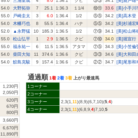
55.0
三浦皇成
4
8.0
1:36.1
クビ
③③
34.1
[美]鹿戸雄
54.0
大野拓弥
7
25.1
1:36.3
１1/4
⑩⑪
33.6
[美]小手川
55.0
戸崎圭太
3
6.0
1:36.4
1/2
⑤⑤
34.2
[美]高木登
54.0
木幡巧也
8
55.5
1:36.4
ハナ
⑤⑤
34.2
[美]杉浦宏
52.0
▲永野猛
10
185.3
1:36.5
1/2
⑦⑨
34.1
[美]松山将
55.0
松山弘平
1
2.9
1:36.5
クビ
⑦⑩
34.0
[美]堀宣行
55.0
福永祐一
6
11.5
1:36.5
アタマ
⑦⑤
34.3
[美]小笠倫
54.0
柴田大知
11
374.6
1:36.6
クビ
③③
34.6
[美]大和田
54.0
鮫島克駿
9
157.4
1:36.6
クビ
②②
34.7
[美]尾形和
通過順
1着
2着
3着
上がり最速馬
1,230円
1コーナー
2,050円
2コーナー
620円
3コーナー
2,3(1,
11
)(8,9)(6,7,10)(
5
,
4
)
670円
4コーナー
2,3(1,
11
)(6,8,9,
4
)7,10,
5
800円
3,660円
6,670円
11,890円