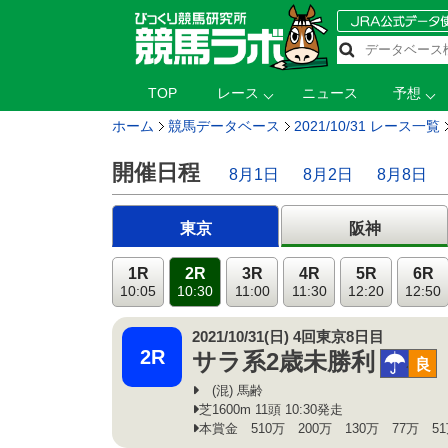
TOP
レース
ニュース
予想
ホーム
競馬データベース
2021/10/31 レース一覧
開催日程
8月1日
8月2日
8月8日
東京
阪神
1R
2R
3R
4R
5R
6R
10:05
10:30
11:00
11:30
12:20
12:50
2021/10/31(日) 4回東京8日目
2R
サラ系2歳未勝利
小雨
良
(混) 馬齢
芝1600m 11頭 10:30発走
本賞金 510万 200万 130万 77万 5