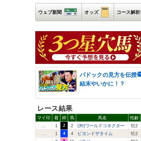
ウェブ新聞
ウェブ新聞
オッズ
オッズ
コース解析
パドックの見方を伝授
結末やいかに！？
レース結果
マイ印
着
枠
馬
馬名
性齢
…
1
2
2
(外)ワールドコネクター
牡2
…
1
4
4
ビヨンドザタイム
牡2