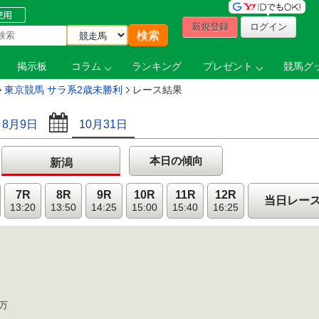
新規登録
ログイン
掲示板
コラム
ランキング
プレゼント
競馬グッ
東京競馬 サラ系2歳未勝利
レース結果
8月9日
10月31日
本日の傾向
新潟
7R
8R
9R
10R
11R
12R
当日レー
13:20
13:50
14:25
15:00
15:40
16:25
1万