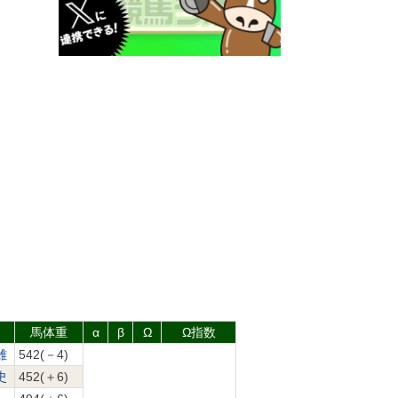
馬体重
α
β
Ω
Ω指数
雄
542(－4)
史
452(＋6)