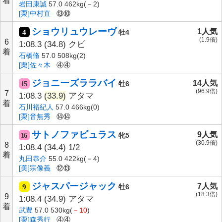
着
岩田康誠
57.0 462kg(－2)
[栗]中村直
⑬⑩
ショウリュウレーヴ
1人気
4
牡4
(1.9倍)
6
1:08.3
(34.8)
クビ
着
石橋脩
57.0 508kg(2)
[栗]佐々木
④④
ジョニーズララバイ
14人気
15
牡6
(96.9倍)
7
1:08.3
(33.9)
アタマ
着
石川裕紀人
57.0 466kg(0)
[栗]音無秀
⑭⑭
サトノファビュラス
9人気
16
牝5
(30.9倍)
8
1:08.4
(34.4)
1/2
着
丸田恭介
55.0 422kg(－4)
[美]宗像義
⑫⑬
ジャスパージャック
7人気
9
牡6
(18.3倍)
9
1:08.4
(34.9)
アタマ
着
武豊
57.0 530kg(
－10
)
[栗]森秀行
④④