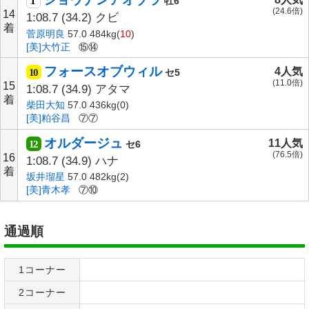
1
牡6
(24.6倍)
14
1:08.7
(34.2)
クビ
着
菅原明良
57.0 484kg(
10
)
[美]大竹正
⑮⑭
フォースオブウィル
4人気
10
セ5
(11.0倍)
15
1:08.7
(34.9)
アタマ
着
柴田大知
57.0 436kg(0)
[美]粕谷昌
⑦⑦
オルダージュ
11人気
12
セ6
(76.5倍)
16
1:08.7
(34.9)
ハナ
着
坂井瑠星
57.0 482kg(2)
[美]青木孝
⑦⑩
通過順
1コーナー
2コーナー