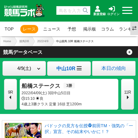
新規登録
ログイン
TOP
レース
ニュース
予想
掲示板
コラム
ランキン
Home
競馬DB
2022/4/9
中山競馬 10R 船橋ステークス
競馬データベース
本日の傾向
中山10R
船橋ステークス
9R
11R
2022/04/09(土) 3回中山5日目
15:10
良
4歳上3勝クラス 定量 16頭 芝1200m
パドックの見方を伝授🕵前田TM・強気の「一
択」宣言、その結末やいかに！？