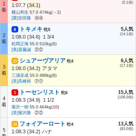
(5.1倍)
1
1:07.7
(34.1)
着
横山和生
57.0 474kg(－2)
[栗]安田隆
④④
トキメキ
5人気
8
牝5
(14.1倍)
2
1:08.0
(34.6)
１3/4
着
松岡正海
55.0 510kg(6)
[美]斎藤誠
②②
シュアーヴアリア
6人気
13
牝4
(17.1倍)
3
1:08.0
(34.2)
アタマ
着
三浦皇成
55.0 488kg(8)
[美]高橋裕
⑦⑦
トーセンリスト
15人気
5
牝6
(106.0倍)
4
1:08.3
(34.9)
１1/2
着
菊沢一樹
55.0 464kg(
10
)
[美]菊沢隆
②②
フォイアーロート
13人気
14
牡4
(83.0倍)
5
1:08.3
(34.2)
ハナ