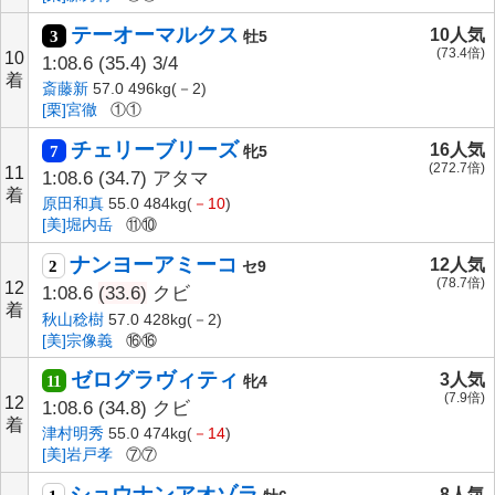
テーオーマルクス
10人気
3
牡5
(73.4倍)
10
1:08.6
(35.4)
3/4
着
斎藤新
57.0 496kg(－2)
[栗]宮徹
①①
チェリーブリーズ
16人気
7
牝5
(272.7倍)
11
1:08.6
(34.7)
アタマ
着
原田和真
55.0 484kg(
－10
)
[美]堀内岳
⑪⑩
ナンヨーアミーコ
12人気
2
セ9
(78.7倍)
12
1:08.6
(33.6)
クビ
着
秋山稔樹
57.0 428kg(－2)
[美]宗像義
⑯⑯
ゼログラヴィティ
3人気
11
牝4
(7.9倍)
12
1:08.6
(34.8)
クビ
着
津村明秀
55.0 474kg(
－14
)
[美]岩戸孝
⑦⑦
ショウナンアオゾラ
8人気