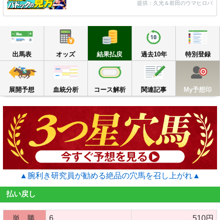
提供：久光＆前田のウマヒロバ
出馬表
オッズ
結果払戻
過去10年
出馬表
オッズ
結果払戻
過去10年
特別登録
展開予想
血統分析
コース解析
関連記事
M
展開予想
血統分析
コース解析
関連記事
My予想印
▲腕利き研究員が勧める絶品の穴馬を召し上がれ▲
払い戻し
単 勝
6
510円