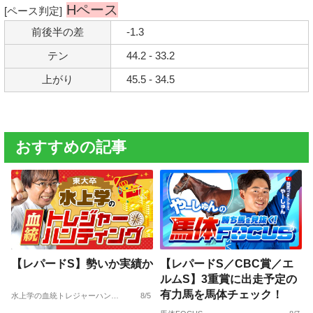
Hペース
[ペース判定]
前後半の差
-1.3
テン
44.2 - 33.2
上がり
45.5 - 34.5
おすすめの記事
【レパードS】勢いか実績か
【レパードS／CBC賞／エ
ルムS】3重賞に出走予定の
有力馬を馬体チェック！
水上学の血統トレジャーハンティング
8/5