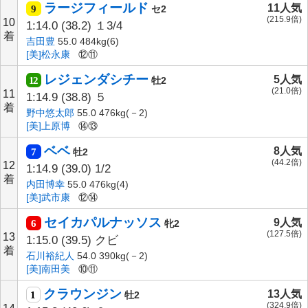
ラージフィールド
11人気
9
セ2
(215.9倍)
10
1:14.0
(38.2)
１3/4
着
吉田豊
55.0 484kg(6)
[美]松永康
⑫⑪
レジェンダシチー
5人気
12
牡2
(21.0倍)
11
1:14.9
(38.8)
５
着
野中悠太郎
55.0 476kg(－2)
[美]上原博
⑭⑬
ベベ
8人気
7
牡2
(44.2倍)
12
1:14.9
(39.0)
1/2
着
内田博幸
55.0 476kg(4)
[美]武市康
⑫⑭
セイカパルナッソス
9人気
6
牝2
(127.5倍)
13
1:15.0
(39.5)
クビ
着
石川裕紀人
54.0 390kg(－2)
[美]南田美
⑩⑪
クラウンジン
13人気
1
牡2
(324.9倍)