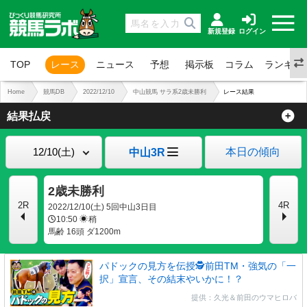
新規登録
ログイン
TOP
レース
ニュース
予想
掲示板
コラム
ランキン
Home
競馬DB
2022/12/10
中山競馬 サラ系2歳未勝利
レース結果
結果払戻
本日の傾向
中山3R
2歳未勝利
2R
4R
2022/12/10(土) 5回中山3日目
10:50
稍
馬齢 16頭 ダ1200m
パドックの見方を伝授🕵前田TM・強気の「一
択」宣言、その結末やいかに！？
提供：久光＆前田のウマヒロバ