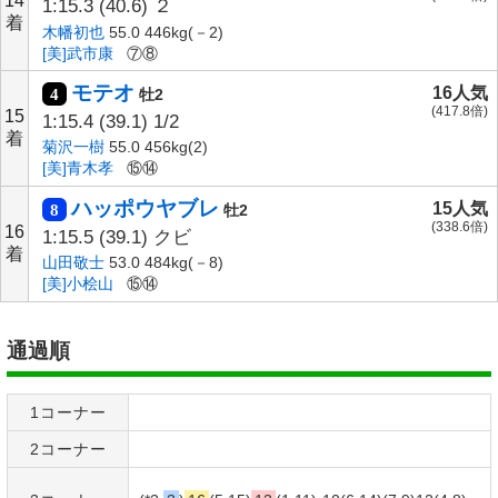
14
1:15.3
(40.6)
２
着
木幡初也
55.0 446kg(－2)
[美]武市康
⑦⑧
モテオ
16人気
4
牡2
(417.8倍)
15
1:15.4
(39.1)
1/2
着
菊沢一樹
55.0 456kg(2)
[美]青木孝
⑮⑭
ハッポウヤブレ
15人気
8
牡2
(338.6倍)
16
1:15.5
(39.1)
クビ
着
山田敬士
53.0 484kg(－8)
[美]小桧山
⑮⑭
通過順
1コーナー
2コーナー