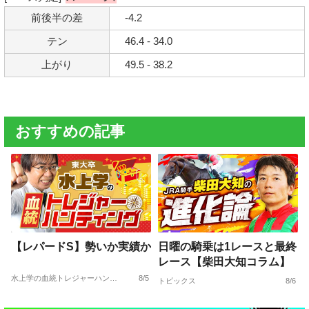
前後半の差
-4.2
テン
46.4 - 34.0
上がり
49.5 - 38.2
おすすめの記事
【レパードS】勢いか実績か
日曜の騎乗は1レースと最終
レース【柴田大知コラム】
水上学の血統トレジャーハンティング
8/5
トピックス
8/6