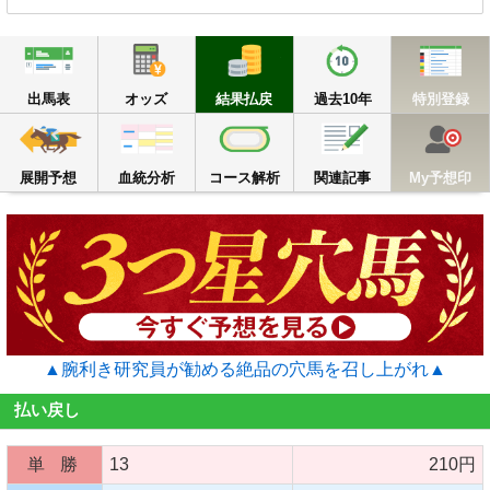
出馬表
オッズ
結果払戻
過去10年
出馬表
オッズ
結果払戻
過去10年
特別登録
展開予想
血統分析
コース解析
関連記事
M
展開予想
血統分析
コース解析
関連記事
My予想印
▲腕利き研究員が勧める絶品の穴馬を召し上がれ▲
払い戻し
単 勝
13
210円