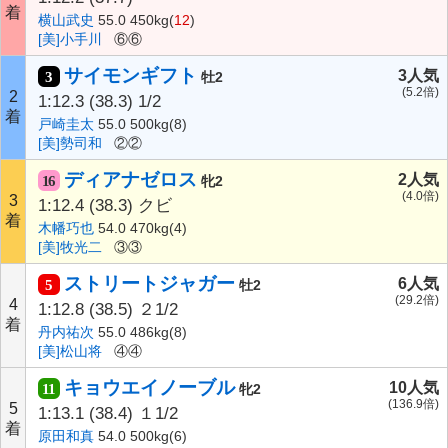
着
横山武史
55.0 450kg(
12
)
[美]小手川
⑥⑥
サイモンギフト
3人気
3
牡2
(5.2倍)
2
1:12.3
(38.3)
1/2
着
戸崎圭太
55.0 500kg(8)
[美]勢司和
②②
ディアナゼロス
2人気
16
牝2
(4.0倍)
3
1:12.4
(38.3)
クビ
着
木幡巧也
54.0 470kg(4)
[美]牧光二
③③
ストリートジャガー
6人気
5
牡2
(29.2倍)
4
1:12.8
(38.5)
２1/2
着
丹内祐次
55.0 486kg(8)
[美]松山将
④④
キョウエイノーブル
10人気
11
牝2
(136.9倍)
5
1:13.1
(38.4)
１1/2
着
原田和真
54.0 500kg(6)