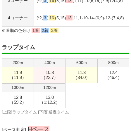
3コーナー
(*2,
3
)
16
(5,15)
13
(1,11)-10(6,14)(7,9)12(4,8)
4コーナー
(*2,
3
)
16
(5,15)
13
,11,1-10-14-(6,9)-12-(7,4,8)
※着順の色分け
1着
2着
3着
ラップタイム
200m
400m
600m
800m
11.9
10.8
11.3
12.4
（11.9）
（22.7）
（34.0）
（46.4）
1000m
1200m
12.8
13.0
（59.2）
（1:12.2）
[上段]ラップタイム [下段]通過タイム
Hペース
[ペース判定]