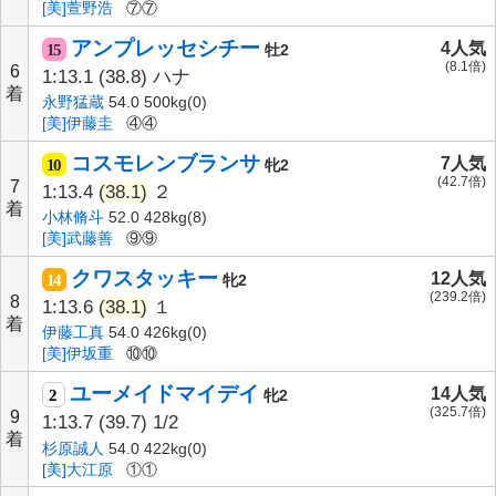
[美]萱野浩
⑦⑦
アンプレッセシチー
4人気
15
牡2
(8.1倍)
6
1:13.1
(38.8)
ハナ
着
永野猛蔵
54.0 500kg(0)
[美]伊藤圭
④④
コスモレンブランサ
7人気
10
牝2
(42.7倍)
7
1:13.4
(38.1)
２
着
小林脩斗
52.0 428kg(8)
[美]武藤善
⑨⑨
クワスタッキー
12人気
14
牝2
(239.2倍)
8
1:13.6
(38.1)
１
着
伊藤工真
54.0 426kg(0)
[美]伊坂重
⑩⑩
ユーメイドマイデイ
14人気
2
牝2
(325.7倍)
9
1:13.7
(39.7)
1/2
着
杉原誠人
54.0 422kg(0)
[美]大江原
①①