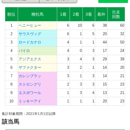
出走
順位
種牡馬
1着
2着
3着
着外
回数
1
ヘニーヒュー
6
10
6
38
60
2
サウスヴィグ
6
1
5
20
32
3
ロードカナロ
4
1
1
44
50
4
パイロ
4
0
3
17
24
5
アジアエクス
3
4
3
29
39
6
ザファクター
3
2
1
14
20
7
カレンブラッ
3
1
3
14
21
8
ストロングリ
2
3
3
15
23
9
エスポワール
1
3
4
13
21
10
ミッキーアイ
1
1
1
20
23
集計対象期間：2021年1月1日以降
該当馬