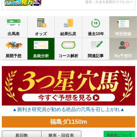
提供：久光＆前田のウマヒロバ
出馬表
オッズ
結果払戻
過去10年
出馬表
オッズ
結果払戻
過去10年
特別登録
展開予想
血統分析
コース解析
関連記事
M
展開予想
血統分析
コース解析
関連記事
My予想印
▲腕利き研究員が勧める絶品の穴馬を召し上がれ▲
福島ダ1150m
着回数
勝率・回収率
系統色について