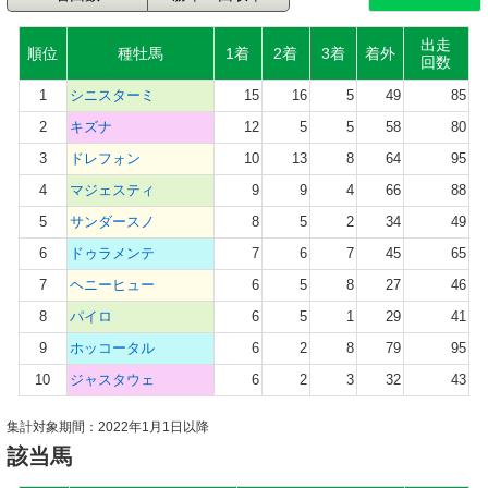
出走
順位
種牡馬
1着
2着
3着
着外
回数
1
シニスターミ
15
16
5
49
85
2
キズナ
12
5
5
58
80
3
ドレフォン
10
13
8
64
95
4
マジェスティ
9
9
4
66
88
5
サンダースノ
8
5
2
34
49
6
ドゥラメンテ
7
6
7
45
65
7
ヘニーヒュー
6
5
8
27
46
8
パイロ
6
5
1
29
41
9
ホッコータル
6
2
8
79
95
10
ジャスタウェ
6
2
3
32
43
集計対象期間：2022年1月1日以降
該当馬