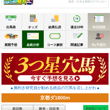
提供：久光＆前田のウマヒロバ
出馬表
オッズ
結果払戻
過去10年
出馬表
オッズ
結果払戻
過去10年
特別登録
展開予想
血統分析
コース解析
関連記事
M
展開予想
血統分析
コース解析
関連記事
My予想印
▲腕利き研究員が勧める絶品の穴馬を召し上がれ▲
京都ダ1800m
着回数
勝率・回収率
系統色について