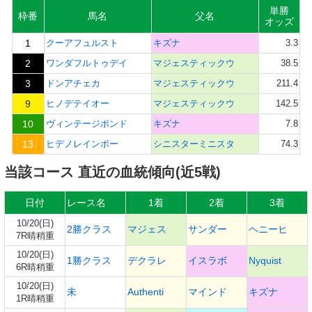
単勝
枠番
馬名
父名
オッズ
1
クーアフュルスト
キズナ
3.3
2
ワンダフルトゥデイ
マジェスティックウ
38.5
3
ドンアチェカ
マジェスティックウ
211.4
9
ヒノデテイオー
マジェスティックウ
142.5
10
ヴィンテージボンド
キズナ
7.8
13
ヒデノレインボー
シニスターミニスタ
74.3
当該コース 直近の血統傾向(近5戦)
日付
レース名
1着
2着
3着
10/20(日)
2勝クラス
マジェス
サンダー
ヘニーヒ
7R晴稍重
10/20(日)
1勝クラス
デクラレ
イスラボ
Nyquist
6R晴稍重
10/20(日)
未
Authenti
マインド
キズナ
1R晴稍重