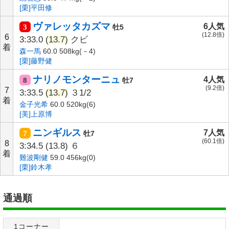
[栗]平田修
ヴァレッタカズマ
6人気
3
牡5
(12.8倍)
6
3:33.0
(13.7)
クビ
着
森一馬
60.0 508kg(－4)
[栗]藤野健
ナリノモンターニュ
4人気
8
牡7
(9.2倍)
7
3:33.5
(13.7)
３1/2
着
金子光希
60.0 520kg(6)
[美]上原博
ニンギルス
7人気
7
牡7
(60.1倍)
8
3:34.5
(13.8)
６
着
難波剛健
59.0 456kg(0)
[栗]鈴木孝
通過順
1コーナー