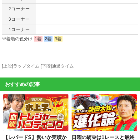
2コーナー
3コーナー
4コーナー
※着順の色分け
1着
2着
3着
[上段]ラップタイム [下段]通過タイム
おすすめの記事
【レパードS】勢いか実績か
日曜の騎乗は1レースと最終