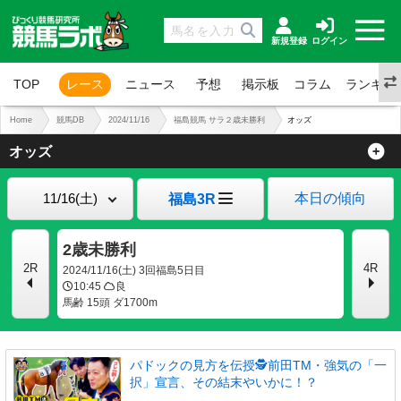
新規登録
ログイン
TOP
レース
ニュース
予想
掲示板
コラム
ランキン
Home
競馬DB
2024/11/16
福島競馬 サラ２歳未勝利
オッズ
オッズ
本日の傾向
福島3R
2歳未勝利
2R
4R
2024/11/16(土) 3回福島5日目
10:45
良
馬齢 15頭 ダ1700m
パドックの見方を伝授🕵前田TM・強気の「一
択」宣言、その結末やいかに！？