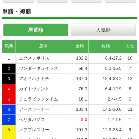
単勝・複勝
馬番順
人気順
馬番
馬名
単勝
複勝
人気
エクメノポリス
132.2
8.4-17.2
10
1
ワンダーキュイラス
68.4
8.1-16.5
7
2
アオイハナミチ
187.3
18.4-38.2
12
3
カイトヴィント
76.0
6.4-12.9
8
4
チュラビックタイム
18.1
2.4-4.5
6
5
アースソーナー
133.4
14.5-30.0
11
6
ベリタバグス
2.0
1.2-1.6
1
7
ノアプレスリー
101.3
12.3-25.4
9
8