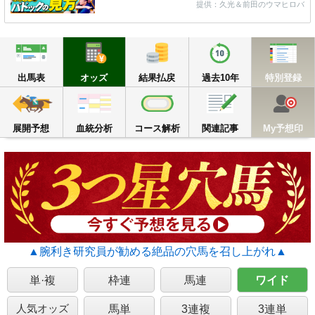
提供：久光＆前田のウマヒロバ
出馬表
オッズ
結果払戻
過去10年
出馬表
オッズ
結果払戻
過去10年
特別登録
展開予想
血統分析
コース解析
関連記事
M
展開予想
血統分析
コース解析
関連記事
My予想印
▲腕利き研究員が勧める絶品の穴馬を召し上がれ▲
単·複
枠連
馬連
ワイド
人気オッズ
馬単
3連複
3連単