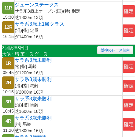
ジューンステークス
11R
サラ系3歳上オープン(国)(特) 別定
15:30
芝1800m 13頭
サラ系3歳上1勝クラス
12R
(混)[指] 定量
16:15
ダ1400m 16頭
3回阪神3日目
阪神のレース傾向
天候：晴 芝：良 ダ：良
サラ系3歳未勝利
1R
牝 [指] 馬齢
09:45
ダ1200m 16頭
サラ系3歳未勝利
2R
(混)[指] 馬齢
10:15
ダ2000m 16頭
サラ系3歳未勝利
3R
(混)[指] 馬齢
10:45
芝1600m 18頭
サラ系3歳未勝利
4R
[指] 馬齢
11:20
芝1800m 16頭