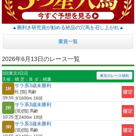
▲腕利き研究員が勧める絶品の穴馬を召し上がれ▲
重賞一覧
2026年6月13日のレース一覧
3回東京3日目
東京のレース傾向
天候：晴 芝：良 ダ：稍重
サラ系3歳未勝利
1R
牝 [指] 馬齢
09:55
ダ1600m 16頭
サラ系3歳未勝利
2R
(混)[指] 馬齢
10:25
芝2400m 18頭
サラ系3歳未勝利
3R
(混)[指] 馬齢