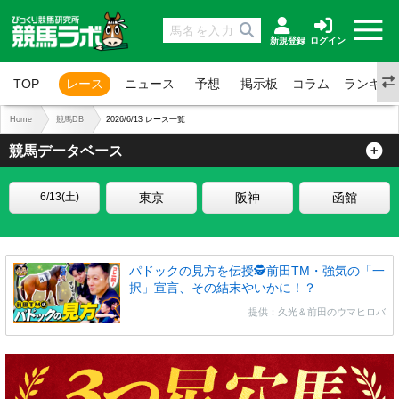
新規登録
ログイン
TOP
レース
ニュース
予想
掲示板
コラム
ランキン
Home
競馬DB
2026/6/13 レース一覧
競馬データベース
東京
阪神
函館
パドックの見方を伝授🕵前田TM・強気の「一
択」宣言、その結末やいかに！？
提供：久光＆前田のウマヒロバ