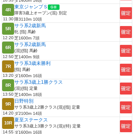
10:55
ダ1400m 16頭
東京ジャンプＳ
4R
障害3歳上オープン(混) 別定
11:30
障3110m 10頭
サラ系2歳新馬
5R
牝 [指] 馬齢
12:20
芝1600m 7頭
サラ系2歳新馬
6R
(混)[指] 馬齢
12:50
芝1400m 9頭
サラ系3歳未勝利
7R
[指] 馬齢
13:20
ダ1600m 16頭
サラ系3歳上1勝クラス
8R
(混)[指] 定量
13:50
芝1400m 18頭
日野特別
9R
サラ系3歳上2勝クラス(混)[指] 定量
14:20
ダ2100m 14頭
夏至ステークス
10R
サラ系3歳上3勝クラス(混)(特) 定量
14:55
ダ1600m 16頭