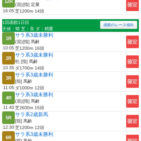
12R
(混)[指] 定量
16:05
芝1200m 14頭
1回函館1日目
函館のレース傾向
天候：晴 芝：良 ダ：稍重
サラ系3歳未勝利
1R
(混)[指] 馬齢
10:05
芝1200m 16頭
サラ系3歳未勝利
2R
牝 [指] 馬齢
10:35
ダ1700m 14頭
サラ系3歳未勝利
3R
[指] 馬齢
11:05
ダ1000m 12頭
サラ系3歳未勝利
4R
(混)[指] 馬齢
11:40
芝2600m 15頭
サラ系2歳新馬
5R
[指] 馬齢
12:30
芝1200m 12頭
サラ系3歳未勝利
6R
[指] 馬齢