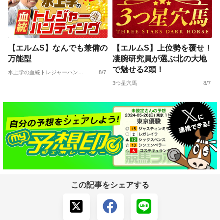
【エルムS】なんでも兼備の
【エルムS】上位勢を覆せ！
万能型
凄腕研究員が選ぶ北の大地
で魅せる2頭！
水上学の血統トレジャーハンティング
8/7
3つ星穴馬
8/7
この記事をシェアする