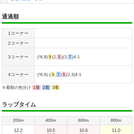
通過順
1コーナー
2コーナー
3コーナー
(*6,8)
9
(2,
5
)(3,
7
)
4
-1
4コーナー
(*6,8)-(
9
,
7
)
5
(2,3)
4
-1
※着順の色分け
1着
2着
3着
ラップタイム
200m
400m
600m
800m
12.2
10.5
10.6
11.0