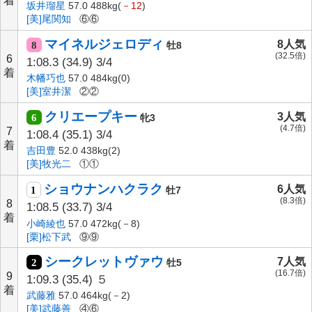
着
坂井瑠星
57.0 488kg(
－12
)
[美]尾関知
⑥⑥
マイネルジェロディ
8人気
8
牡8
(32.5倍)
6
1:08.3
(34.9)
3/4
着
木幡巧也
57.0 484kg(0)
[美]室井潔
②②
クリエープキー
3人気
6
牝3
(4.7倍)
7
1:08.4
(35.1)
3/4
着
吉田豊
52.0 438kg(2)
[美]牧光二
①①
ショウナンハクラク
6人気
1
牡7
(8.3倍)
8
1:08.5
(33.7)
3/4
着
小崎綾也
57.0 472kg(－8)
[栗]松下武
⑨⑨
シークレットヴァウ
7人気
2
牡5
(16.7倍)
9
1:09.3
(35.4)
５
着
武藤雅
57.0 464kg(－2)
[美]武藤善
④⑥