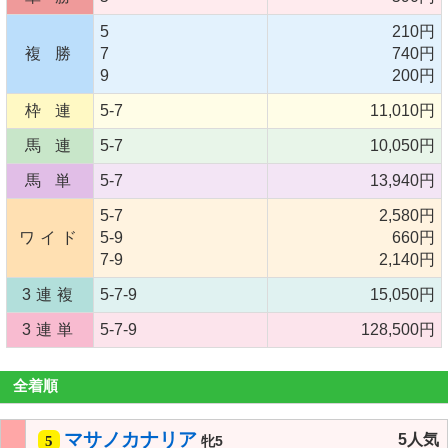
5
210円
複 勝
7
740円
9
200円
枠 連
5-7
11,010円
馬 連
5-7
10,050円
馬 単
5-7
13,940円
5-7
2,580円
ワイド
5-9
660円
7-9
2,140円
3連複
5-7-9
15,050円
3連単
5-7-9
128,500円
全着順
マサノカナリア
5人気
5
牝5