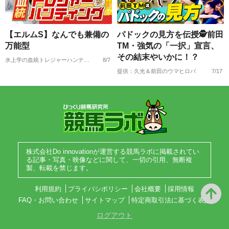
【エルムS】なんでも兼備の
パドックの見方を伝授🕵前田
万能型
TM・強気の「一択」宣言、
その結末やいかに！？
水上学の血統トレジャーハンティング
8/7
提供：久光＆前田のウマヒロバ
7/17
株式会社Do innovationが運営する競馬ラボに掲載されてい
る記事・写真・映像などに関して、一切の引用、無断複
製、転載を禁じます。
利用規約
プライバシポリシー
会社概要
採用情報
FAQ・お問い合わせ
サイトマップ
特定商取引法に基づく表記
ログアウト