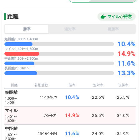
距離
マイルが得意
勝率
連対率
複勝率
短距離
1,000〜1,400m
10.4%
マイル
1,401〜1,600m
14.9%
中距離
1,601〜2,300m
11.6%
長距離
2,301m〜
13.3%
距離
着別度数
勝率
連対率
複勝率
短距離
10.4%
22.6%
25.5%
11-​13-​3-​79
1,000〜
1,400m
マイル
14.9%
25.5%
34.0%
7-​5-​4-​31
1,401〜
1,600m
中距離
11.6%
24.0%
34.9%
15-​16-​14-​84
1,601〜
2,300m