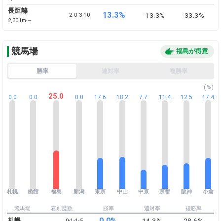
長距離
13.3%
13.3%
33.3%
2-​0-​3-​10
2,301m〜
競馬場
福島が得意
勝率
連対率
複勝率
(%)
25.0
0.0
0.0
0.0
17.6
18.2
7.7
11.4
12.5
17.4
札幌
函館
福島
新潟
東京
中山
中京
京都
阪神
小倉
競馬場
着別度数
勝率
連対率
複勝率
0.0%
札幌
14.3%
28.6%
0-​1-​1-​5