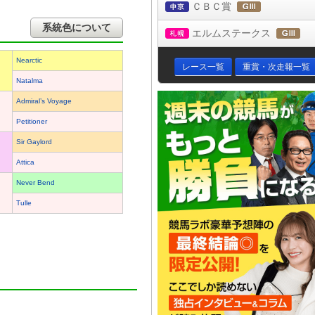
ＣＢＣ賞
中京
(ＧⅢ)
系統色について
エルムステークス
札幌
(Ｇ
Nearctic
レース一覧
重賞・次走報一覧
Natalma
Admiral’s Voyage
Petitioner
Sir Gaylord
Attica
Never Bend
Tulle