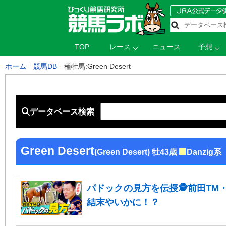
TOP
レース
ニュース
予想
ホーム
競馬DB
種牡馬:Green Desert
データベース検索
Green Desert
(Green Desert) 牡43歳
Danzig系
パドックの見方を伝授🕵前田TM
結末やいかに！？