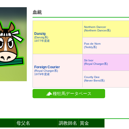
血統
Northern Dancer
(Northern Dancer系)
Danzig
(Danzig系)
1977年度産
Pas de Nom
(Teddy系)
Sir Ivor
(Royal Charger系)
Foreign Courier
(Royal Charger系)
1979年度産
Courtly Dee
(Never Bend系)
種牡馬データベース
母父名
調教師名
賞金