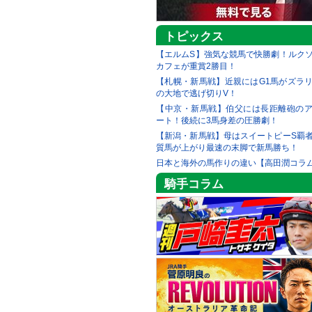
トピックス
【エルムS】強気な競馬で快勝劇！ルク
カフェが重賞2勝目！
【札幌・新馬戦】近親にはG1馬がズラ
の大地で逃げ切りV！
【中京・新馬戦】伯父には長距離砲の
ート！後続に3馬身差の圧勝劇！
【新潟・新馬戦】母はスイートピーS覇
質馬が上がり最速の末脚で新馬勝ち！
日本と海外の馬作りの違い【高田潤コラ
騎手コラム