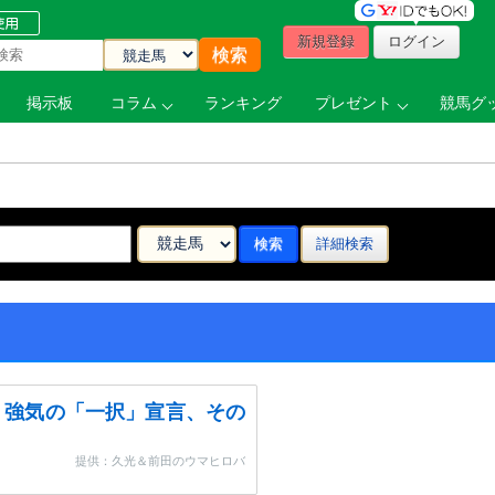
新規登録
ログイン
掲示板
コラム
ランキング
プレゼント
競馬グッ
詳細検索
・強気の「一択」宣言、その
提供：久光＆前田のウマヒロバ