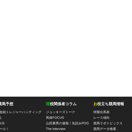
競馬予想
現
役関係者コラム
お
役立ち競馬情報
血統トレジャーハンティング
ジョッキーズトーク
特製出馬表
馬
馬体FOCUS
レース傾向
US
山田乗男の速報！先読みPOG
競馬ラボトピックス
ール！
The Interview
競馬データ検索