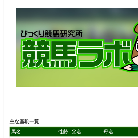
主な産駒一覧
馬名
性齢
父名
母名