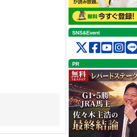
SNS&Event
PR