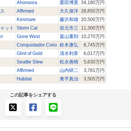
Ahonoora
栗田博憲
34,180万円
ス
Affirmed
大久保洋
28,850万円
Kenmare
藤沢和雄
20,500万円
ャット
Storm Cat
岩元市三
11,300万円
un
Gone West
畠山重則
10,270万円
Conquistador Cielo
鈴木康弘
6,745万円
Glint of Gold
清水利章
6,017万円
Seattle Slew
松永善晴
5,630万円
Affirmed
山内研二
3,781万円
Habitat
奥平真治
3,505万円
この記事をシェアする