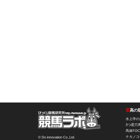
至
高の
競馬ラボ
水上学の
3つ星穴
馬体FOC
ナカノコ
© Do innovation Co.,Ltd.