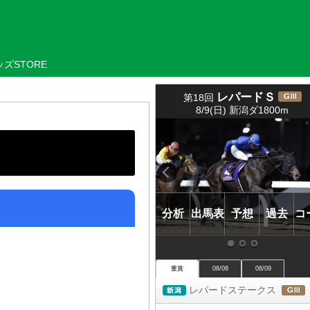
ズSTORE
レパードＳ
第18回
(
8/9(日) 新潟ダ1800m
ＧⅢ)
分析
出馬表
予想
過去
コ
重賞
08/08
08/09
レパードステークス
新潟