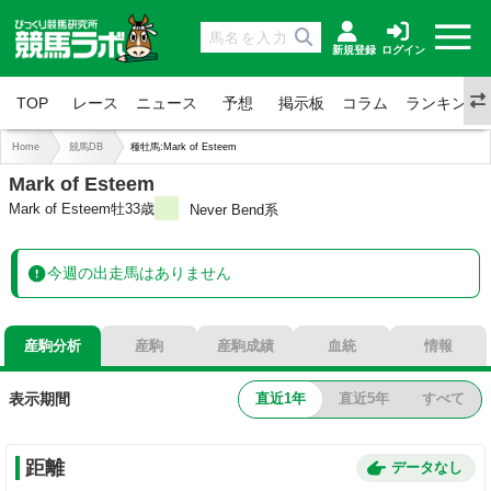
新規登録
ログイン
TOP
レース
ニュース
予想
掲示板
コラム
ランキング
Home
競馬DB
種牡馬:Mark of Esteem
Mark of Esteem
Mark of Esteem
牡33歳
Never Bend系
0-0-0-0
総合成績
今週の出走馬はありません
0%
勝率
0%
連対
0%
複勝
産駒分析
産駒
産駒成績
血統
情報
直近1年
直近5年
すべて
表示期間
距離
データなし