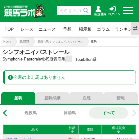
新規登録
ログイン
TOP
レース
ニュース
予想
掲示板
コラム
ランキング
Home
競馬DB
繁殖牝馬:シンフオニイパストレール
産駒
シンフオニイパストレール
Symphonie Pastorale
牝45歳
青鹿毛
Tourbillon系
0-0-0-0
総合成績
今週の出走馬はありません
0%
勝率
0%
連対
0%
複勝
産駒
産駒成績
血統
情報
現役馬
抹消馬
すべて
性齢
獲得賞金
馬名
成績