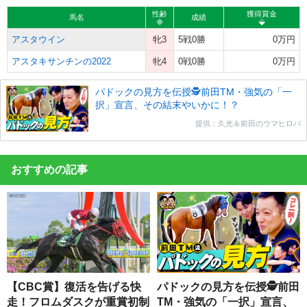
性齢
獲得賞金
馬名
成績
アスタウイン
牝3
5戦0勝
0万円
アスタキサンチンの2022
牝4
0戦0勝
0万円
パドックの見方を伝授🕵前田TM・強気の「一
択」宣言、その結末やいかに！？
提供：久光＆前田のウマヒロバ
おすすめの記事
【CBC賞】復活を告げる快
パドックの見方を伝授🕵前田
走！フロムダスクが重賞初制
TM・強気の「一択」宣言、