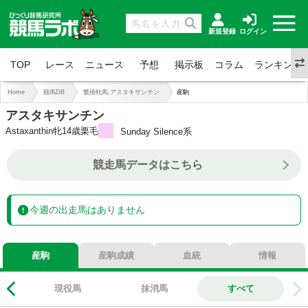
新規登録
ログイン
TOP
レース
ニュース
予想
掲示板
コラム
ランキング
Home
競馬DB
繁殖牝馬:アスタキサンチン
産駒
アスタキサンチン
Astaxanthin
牝14歳
栗毛
Sunday Silence系
0-0-0-0
総合成績
競走馬データはこちら
0%
勝率
0%
連対
0%
複勝
今週の出走馬はありません
産駒
産駒成績
血統
情報
現役馬
抹消馬
すべて