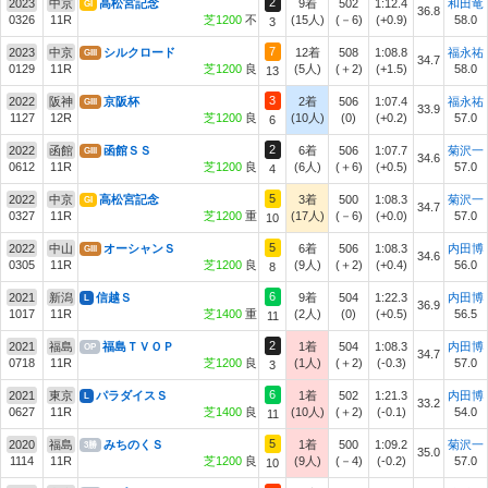
2
2023
中京
高松宮記念
9着
502
1:12.4
和田竜
GI
36.8
0326
11R
芝1200
不
(15人)
(－6)
(+0.9)
58.0
3
7
2023
中京
シルクロード
12着
508
1:08.8
福永祐
GIII
34.7
0129
11R
芝1200
良
(5人)
(＋2)
(+1.5)
58.0
13
3
2022
阪神
京阪杯
2着
506
1:07.4
福永祐
GIII
33.9
1127
12R
芝1200
良
(10人)
(0)
(+0.2)
57.0
6
2
2022
函館
函館ＳＳ
6着
506
1:07.7
菊沢一
GIII
34.6
0612
11R
芝1200
良
(6人)
(＋6)
(+0.5)
57.0
4
5
2022
中京
高松宮記念
3着
500
1:08.3
菊沢一
GI
34.7
0327
11R
芝1200
重
(17人)
(－6)
(+0.0)
57.0
10
5
2022
中山
オーシャンＳ
6着
506
1:08.3
内田博
GIII
34.6
0305
11R
芝1200
良
(9人)
(＋2)
(+0.4)
56.0
8
6
2021
新潟
信越Ｓ
9着
504
1:22.3
内田博
L
36.9
1017
11R
芝1400
重
(2人)
(0)
(+0.5)
56.5
11
2
2021
福島
福島ＴＶＯＰ
1着
504
1:08.3
内田博
OP
34.7
0718
11R
芝1200
良
(1人)
(＋2)
(-0.3)
57.0
3
6
2021
東京
パラダイスＳ
1着
502
1:21.3
内田博
L
33.2
0627
11R
芝1400
良
(10人)
(＋2)
(-0.1)
54.0
11
5
2020
福島
みちのくＳ
1着
500
1:09.2
菊沢一
3勝
35.0
1114
11R
芝1200
良
(9人)
(－4)
(-0.2)
57.0
10