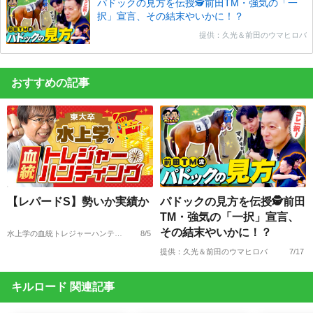
パドックの見方を伝授🕵前田TM・強気の「一
択」宣言、その結末やいかに！？
提供：久光＆前田のウマヒロバ
おすすめの記事
【レパードS】勢いか実績か
パドックの見方を伝授🕵前田
TM・強気の「一択」宣言、
その結末やいかに！？
水上学の血統トレジャーハンティング
8/5
提供：久光＆前田のウマヒロバ
7/17
キルロード 関連記事