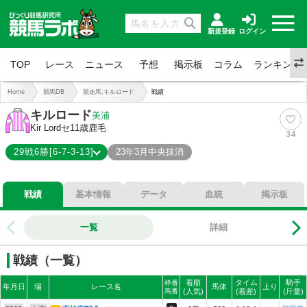
新規登録
ログイン
TOP
レース
ニュース
予想
掲示板
コラム
ランキング
Home
競馬DB
競走馬:キルロード
戦績
キルロード
美浦
Kir Lord
セ11歳
鹿毛
34
29戦6勝[6-7-3-13]
23年3月中央抹消
6-7-3-13
総合成績
戦績
基本情報
データ
血統
掲示板
21%
勝率
45%
連対
一覧
詳細
55%
複勝
戦績（一覧）
着順
タイム
騎手
枠番
年月日
場
レース名
馬体
上り
馬番
(人気)
(着差)
(斤量)