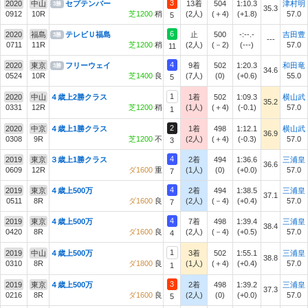
3
2020
中山
セプテンバー
13着
504
1:10.3
津村明
3勝
35.3
0912
10R
芝1200
稍
(2人)
(＋4)
(+1.8)
57.0
5
6
2020
福島
テレビＵ福島
止
500
-:--.-
吉田豊
3勝
---
0711
11R
芝1200
稍
(2人)
(－2)
(---)
57.0
11
4
2020
東京
フリーウェイ
9着
502
1:20.3
和田竜
3勝
34.6
0524
10R
芝1400
良
(7人)
(0)
(+0.6)
55.0
5
1
2020
中山
４歳上2勝クラス
1着
502
1:09.3
横山武
35.2
0331
12R
芝1200
稍
(1人)
(＋4)
(-0.1)
57.0
1
2
2020
中京
４歳上1勝クラス
1着
498
1:12.1
横山武
36.9
0308
9R
芝1200
不
(2人)
(＋4)
(-0.3)
57.0
3
4
2019
東京
３歳上1勝クラス
2着
494
1:36.6
三浦皇
36.6
0609
12R
ダ1600
重
(1人)
(0)
(+0.0)
57.0
7
4
2019
東京
４歳上500万
2着
494
1:38.5
三浦皇
37.1
0511
8R
ダ1600
良
(2人)
(－4)
(+0.4)
57.0
7
4
2019
東京
４歳上500万
7着
498
1:39.4
三浦皇
38.4
0420
8R
ダ1600
良
(2人)
(－4)
(+0.5)
57.0
4
1
2019
中山
４歳上500万
3着
502
1:55.1
三浦皇
38.8
0310
8R
ダ1800
良
(1人)
(＋4)
(+0.4)
57.0
1
3
2019
東京
４歳上500万
2着
498
1:39.2
三浦皇
37.3
0216
8R
ダ1600
良
(2人)
(0)
(+0.0)
57.0
5