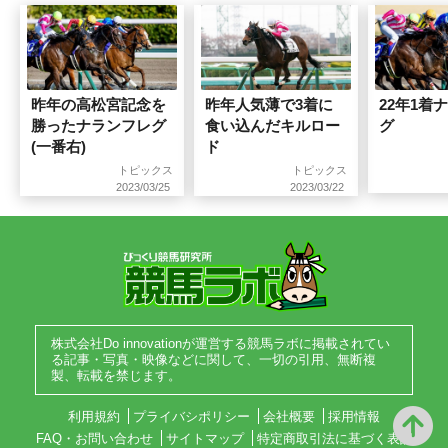
昨年の高松宮記念を
昨年人気薄で3着に
22年1着
勝ったナランフレグ
食い込んだキルロー
グ
(一番右)
ド
トピックス
トピックス
2023/03/25
2023/03/22
株式会社Do innovationが運営する競馬ラボに掲載されてい
る記事・写真・映像などに関して、一切の引用、無断複
製、転載を禁じます。
利用規約
プライバシポリシー
会社概要
採用情報
FAQ・お問い合わせ
サイトマップ
特定商取引法に基づく表記