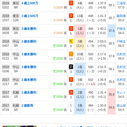
3
2019
東京
４歳上500万
4着
498
1:37.9
三浦皇
38.1
0202
8R
ダ1600
稍
(4人)
(0)
(+0.6)
57.0
5
3
2018
東京
３歳上500万
13着
498
1:41.3
藤岡康
39.7
1027
12R
ダ1600
良
(3人)
(＋2)
(+3.0)
55.0
5
3
2018
東京
３歳未勝利
1着
496
1:40.2
戸崎圭
37.6
0429
2R
ダ1600
良
(1人)
(＋2)
(-0.0)
56.0
5
5
2018
中山
３歳未勝利
3着
494
2:03.0
戸崎圭
36.5
0407
5R
芝2000
良
(2人)
(－6)
(+0.6)
56.0
9
7
2018
中山
３歳未勝利
10着
500
2:17.6
北村宏
37.8
0121
5R
芝2200
良
(2人)
(0)
(+1.5)
56.0
14
2
2018
中山
３歳未勝利
2着
500
2:01.9
北村宏
36.1
0106
5R
芝2000
良
(2人)
(－2)
(+0.2)
56.0
3
3
2017
中山
２歳未勝利
5着
502
1:35.9
北村宏
35.6
1217
3R
芝1600
良
(2人)
(
＋12
)
(+0.4)
55.0
4
3
2017
札幌
２歳未勝利
2着
490
1:31.4
モレイ
35.8
0820
1R
芝1500
良
(1人)
(＋6)
(+0.1)
54.0
3
1
2017
札幌
２歳新馬
2着
484
1:30.8
柴山雄
34.6
0729
5R
芝1500
良
(4人)
(---)
(+0.4)
54.0
1