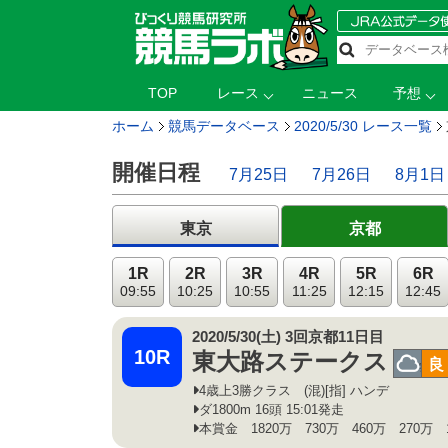
TOP
レース
ニュース
予想
ホーム
競馬データベース
2020/5/30 レース一覧
開催日程
7月25日
7月26日
8月1日
東京
京都
1R
2R
3R
4R
5R
6R
09:55
10:25
10:55
11:25
12:15
12:45
2020/5/30(土) 3回京都11日目
10R
東大路ステークス
曇
良
4歳上3勝クラス (混)[指] ハンデ
ダ1800m 16頭 15:01発走
本賞金 1820万 730万 460万 270万 