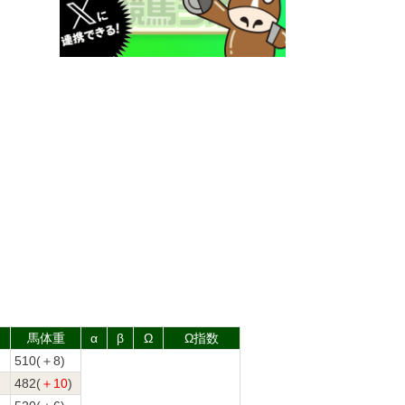
馬体重
α
β
Ω
Ω指数
510(＋8)
司
482(
＋10
)