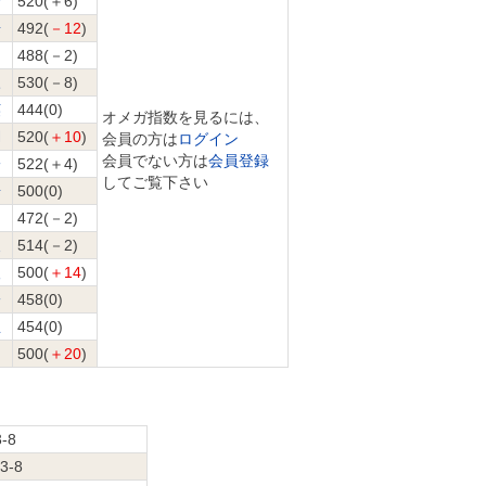
秀
520(＋6)
歩
492(
－12
)
488(－2)
三
530(－8)
英
444(0)
オメガ指数を見るには、
詞
520(
＋10
)
会員の方は
ログイン
会員でない方は
会員登録
一
522(＋4)
してご覧下さい
歩
500(0)
472(－2)
夫
514(－2)
人
500(
＋14
)
一
458(0)
忠
454(0)
500(
＋20
)
3-8
-3-8