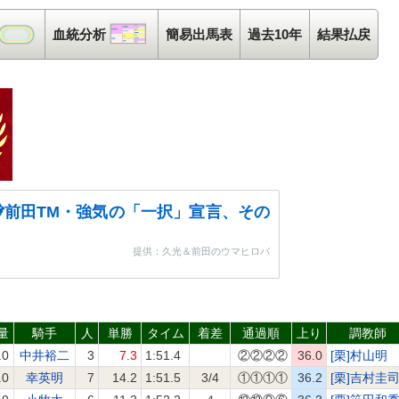
コース解析
血統分析
血統分析
簡易出馬表
過去10年
結果払戻
前田TM・強気の「一択」宣言、その
提供：久光＆前田のウマヒロバ
量
騎手
人
単勝
タイム
着差
通過順
上り
調教師
.0
中井裕二
3
7.3
1:51.4
②②②②
36.0
[栗]村山明
.0
幸英明
7
14.2
1:51.5
3/4
①①①①
36.2
[栗]吉村圭