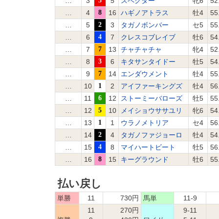
…
3
3
5
スペクター
牝6
52
…
4
8
16
ハギノアトラス
牡4
55
…
5
2
3
タガノボンバー
セ5
55
…
6
4
7
クレスコブレイブ
牡6
54
…
7
7
13
チャチャチャ
牝4
52
…
8
3
6
キタサンタイドー
牡5
54
…
9
7
14
エンダウメント
牡4
55
…
10
1
2
アイファーキングズ
牡4
56
…
11
6
12
ストーミーバローズ
牡5
55
…
12
5
10
メイショウササユリ
牝6
54
…
13
1
1
ウラノメトリア
セ4
56
…
14
2
4
タガノファジョーロ
牡4
54
…
15
4
8
マイハートビート
牡5
56
…
16
8
15
キーグラウンド
牡6
55
払い戻し
単勝
11
730円
馬単
11-9
11
270円
9-11