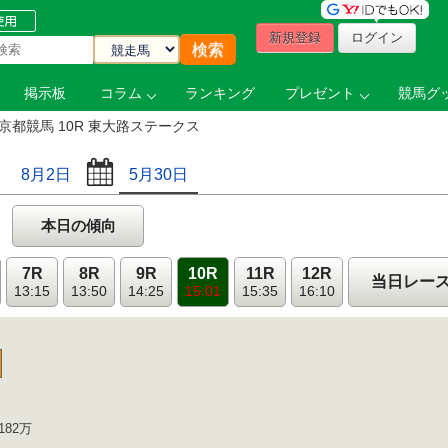
新規登録
ログイン
掲示板
コラム
ランキング
プレゼント
競馬グッ
京都競馬 10R 東大路ステークス
8月2日
5月30日
本日の傾向
7R
8R
9R
10R
11R
12R
当日レー
13:15
13:50
14:25
15:01
15:35
16:10
182万