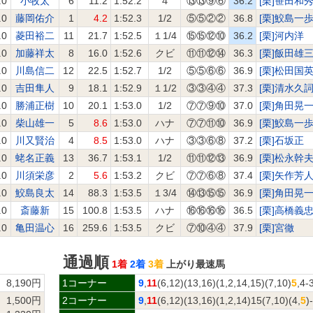
.0
小牧太
6
11.2
1:52.2
４
⑬⑬⑨⑥
36.2
[栗]笹田和
.0
藤岡佑介
1
4.2
1:52.3
1/2
⑤⑤②②
36.8
[栗]鮫島一
.0
菱田裕二
11
21.7
1:52.5
１1/4
⑮⑮⑫⑩
36.2
[栗]河内洋
.0
加藤祥太
8
16.0
1:52.6
クビ
⑪⑪⑫⑭
36.3
[栗]飯田雄
.0
川島信二
12
22.5
1:52.7
1/2
⑤⑤⑥⑥
36.9
[栗]松田国
.0
吉田隼人
9
18.1
1:52.9
１1/2
③③④④
37.3
[栗]清水久
.0
勝浦正樹
10
20.1
1:53.0
1/2
⑦⑦⑨⑩
37.0
[栗]角田晃
.0
柴山雄一
5
8.6
1:53.0
ハナ
⑦⑦⑪⑩
36.9
[栗]鮫島一
.0
川又賢治
4
8.5
1:53.0
ハナ
③③⑥⑧
37.2
[栗]石坂正
.0
蛯名正義
13
36.7
1:53.1
1/2
⑪⑪⑫⑬
36.9
[栗]松永幹
.0
川須栄彦
2
5.6
1:53.2
クビ
⑦⑦⑥⑧
37.4
[栗]矢作芳
.0
鮫島良太
14
88.3
1:53.5
１3/4
⑭⑬⑮⑮
36.9
[栗]角田晃
.0
斎藤新
15
100.8
1:53.5
ハナ
⑯⑯⑯⑯
36.5
[栗]高橋義
.0
亀田温心
16
259.6
1:53.5
クビ
⑦⑩④④
37.9
[栗]宮徹
通過順
1着
2着
3着
上がり最速馬
8,190円
1コーナー
9
,
11
(6,12)(13,16)(1,2,14,15)(7,10)
5
,4-
1,500円
2コーナー
9
,
11
(6,12)(13,16)(1,2,14)15(7,10)(4,
5
)