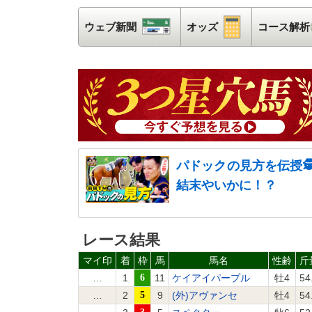
ウェブ新聞
ウェブ新聞
オッズ
オッズ
コース解析
パドックの見方を伝授
結末やいかに！？
レース結果
マイ印
着
枠
馬
馬名
性齢
斤
…
1
6
11
ケイアイパープル
牡4
54
…
2
5
9
(外)アヴァンセ
牡4
54