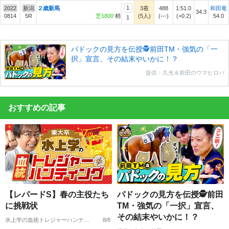
1
2022
新潟
２歳新馬
3着
488
1:51.0
和田竜
34.3
0814
5R
芝1800
稍
(5人)
(---)
(+0.2)
54.0
1
パドックの見方を伝授🕵前田TM・強気の「一
択」宣言、その結末やいかに！？
提供：久光＆前田のウマヒロバ
おすすめの記事
【レパードS】春の主役たち
パドックの見方を伝授🕵前田
に挑戦状
TM・強気の「一択」宣言、
その結末やいかに！？
水上学の血統トレジャーハンティング
8/8