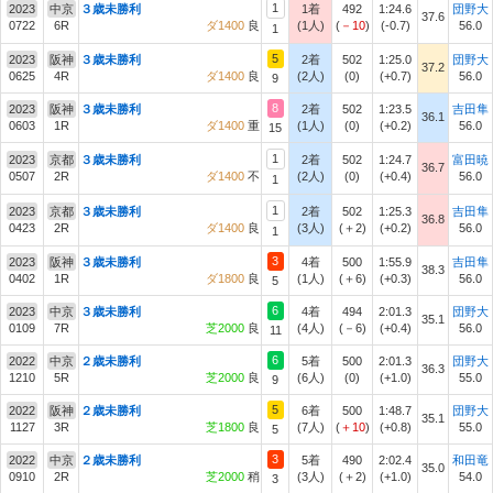
1
2023
中京
３歳未勝利
1着
492
1:24.6
団野大
37.6
0722
6R
ダ1400
良
(1人)
(
－10
)
(-0.7)
56.0
1
5
2023
阪神
３歳未勝利
2着
502
1:25.0
団野大
37.2
0625
4R
ダ1400
良
(2人)
(0)
(+0.7)
56.0
9
8
2023
阪神
３歳未勝利
2着
502
1:23.5
吉田隼
36.1
0603
1R
ダ1400
重
(1人)
(0)
(+0.2)
56.0
15
1
2023
京都
３歳未勝利
2着
502
1:24.7
富田暁
36.7
0507
2R
ダ1400
不
(2人)
(0)
(+0.4)
56.0
1
1
2023
京都
３歳未勝利
2着
502
1:25.3
吉田隼
36.8
0423
2R
ダ1400
良
(3人)
(＋2)
(+0.2)
56.0
1
3
2023
阪神
３歳未勝利
4着
500
1:55.9
吉田隼
38.3
0402
1R
ダ1800
良
(1人)
(＋6)
(+0.3)
56.0
5
6
2023
中京
３歳未勝利
4着
494
2:01.3
団野大
35.1
0109
7R
芝2000
良
(4人)
(－6)
(+0.4)
56.0
11
6
2022
中京
２歳未勝利
5着
500
2:01.3
団野大
36.3
1210
5R
芝2000
良
(6人)
(0)
(+1.0)
55.0
9
5
2022
阪神
２歳未勝利
6着
500
1:48.7
団野大
35.1
1127
3R
芝1800
良
(7人)
(
＋10
)
(+0.8)
55.0
5
3
2022
中京
２歳未勝利
5着
490
2:02.4
和田竜
35.0
0910
2R
芝2000
稍
(3人)
(＋2)
(+1.0)
54.0
3