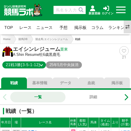
新規登録
ログイン
TOP
レース
ニュース
予想
掲示板
コラム
ランキング
Home
競馬DB
競走馬:エイシンレジューム
戦績
エイシンレジューム
栗東
A Shin Resume
牡6歳
黒鹿毛
21
21戦3勝[3-5-1-12]
25年5月中央抹消
3-5-1-12
総合成績
戦績
基本情報
データ
血統
掲示板
14%
勝率
38%
連対
一覧
詳細
43%
複勝
戦績（一覧）
着順
タイム
騎手
枠番
年月日
場
レース名
馬体
上り
馬番
(人気)
(着差)
(斤量)