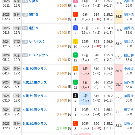
8
2025
東京
立夏Ｓ
11着
512
1:35.7
内田博
3勝
36.6
0511
12R
ダ1600
稍
(8人)
(－2)
(+1.7)
55.0
16
3
2025
阪神
鳴門Ｓ
6着
514
1:25.2
藤岡佑
3勝
36.5
0323
10R
ダ1400
良
(10人)
(
－16
)
(+0.6)
58.0
5
4
2025
中京
遠江Ｓ
12着
530
1:24.9
藤岡佑
3勝
36.6
0118
11R
ダ1400
良
(12人)
(＋2)
(+1.6)
58.0
7
5
2024
京都
サリオスＣ
12着
528
1:26.9
藤岡佑
3勝
38.4
1215
10R
ダ1400
良
(7人)
(
＋18
)
(+1.3)
58.0
10
6
2024
東京
ＢＳイレブン
12着
510
1:25.3
横山和
3勝
37.7
0512
12R
ダ1400
良
(6人)
(0)
(+2.2)
58.0
12
7
2024
阪神
４歳上2勝クラス
1着
510
1:24.9
小崎綾
36.4
0414
12R
ダ1400
良
(3人)
(－6)
(-0.6)
58.0
12
6
2024
中京
４歳上1勝クラス
1着
516
1:22.9
藤岡佑
35.7
0323
8R
ダ1400
重
(1人)
(0)
(-0.0)
58.0
11
2
2024
中京
４歳上1勝クラス
2着
516
1:25.2
藤岡康
37.7
0310
12R
ダ1400
良
(4人)
(－8)
(+1.2)
58.0
4
1
2024
京都
４歳上1勝クラス
10着
524
1:55.1
田辺裕
41.1
0114
7R
ダ1800
良
(6人)
(＋4)
(+2.1)
57.0
1
3
2023
阪神
３歳上1勝クラス
10着
520
1:35.2
団野大
33.3
1223
12R
芝1600
良
(5人)
(
＋28
)
(+1.1)
57.0
3