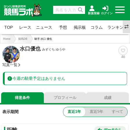
新規登録
ログイン
TOP
レース
ニュース
予想
掲示板
コラム
ランキング
Home
競馬DB
騎手:水口 優也
水口優也
みずぐち ゆうや
46
写真一覧
今週の騎乗予定はありません
得意条件
プロフィール
成績
直近1年
直近5年
すべて
表示期間
距離
データなし