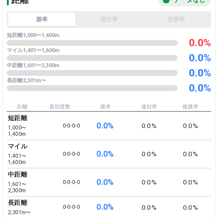
勝率
連対率
複勝率
短距離
1,000〜1,400m
0.0%
マイル
1,401〜1,600m
0.0%
中距離
1,601〜2,300m
0.0%
長距離
2,301m〜
0.0%
距離
着別度数
勝率
連対率
複勝率
短距離
0.0%
0.0%
0.0%
0-​0-​0-​0
1,000〜
1,400m
マイル
0.0%
0.0%
0.0%
0-​0-​0-​0
1,401〜
1,600m
中距離
0.0%
0.0%
0.0%
0-​0-​0-​0
1,601〜
2,300m
長距離
0.0%
0.0%
0.0%
0-​0-​0-​0
2,301m〜