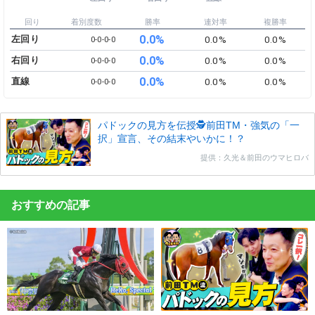
回り
着別度数
勝率
連対率
複勝率
0.0%
左回り
0.0%
0.0%
0-​0-​0-​0
0.0%
右回り
0.0%
0.0%
0-​0-​0-​0
0.0%
直線
0.0%
0.0%
0-​0-​0-​0
パドックの見方を伝授🕵前田TM・強気の「一
択」宣言、その結末やいかに！？
提供：久光＆前田のウマヒロバ
おすすめの記事