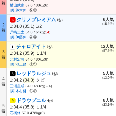
着
横山武史
57.0 488kg(6)
[美]鈴木伸
⑫⑫
クリノプレミアム
6人気
6
牝3
(15.3倍)
2
1:34.0
(35.1)
1/2
着
戸崎圭太
54.0 464kg(
14
)
[美]伊藤伸
④④
チャロアイト
12人気
1
牝3
(57.3倍)
3
1:34.2
(35.9)
１1/4
着
北村宏司
54.0 480kg(8)
[美]池上昌
①①
レッドラルジュ
5人気
3
牝3
(13.0倍)
4
1:34.2
(34.3)
クビ
着
三浦皇成
54.0 480kg(－4)
[美]木村哲
⑬⑬
ドラウプニル
8人気
9
セ4
(23.1倍)
5
1:34.4
(35.8)
１1/4
着
石橋脩
57.0 478kg(0)