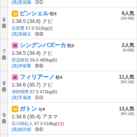
[美]黒岩陽
③②
ピンシェル
9人気
13
牡4
(24.4倍)
6
1:34.5
(34.6)
クビ
着
吉田豊
57.0 522kg(2)
[美]高橋文
⑬⑬
シングンバズーカ
2人気
18
牡3
(6.6倍)
7
1:34.5
(34.4)
クビ
着
田辺裕信
56.0 480kg(6)
[美]伊坂重
⑯⑮
フィリアーノ
11人気
16
牡4
(54.1倍)
8
1:34.6
(35.7)
クビ
着
津村明秀
57.0 472kg(6)
[美]手塚貴
⑤④
ガトン
13人気
14
セ4
(64.1倍)
9
1:34.6
(35.4)
アタマ
着
石川裕紀人
57.0 518kg(
12
)
[美]相沢郁
⑧⑥