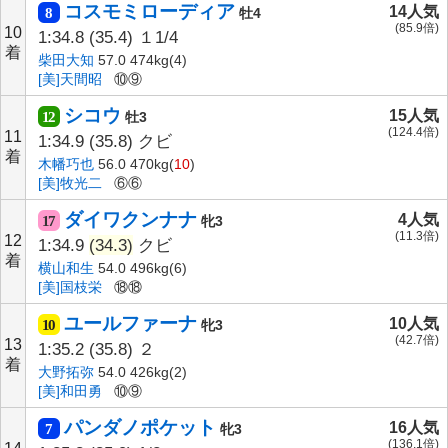
コスモミローディア
14人気
8
牡4
(85.9倍)
10
1:34.8
(35.4)
１1/4
着
柴田大知
57.0 474kg(4)
[美]天間昭
⑩⑨
シコウ
15人気
12
牡3
(124.4倍)
11
1:34.9
(35.8)
クビ
着
木幡巧也
56.0 470kg(
10
)
[美]牧光二
⑥⑥
ダイワクンナナ
4人気
17
牝3
(11.3倍)
12
1:34.9
(34.3)
クビ
着
横山和生
54.0 496kg(6)
[美]国枝栄
⑱⑱
ユールファーナ
10人気
10
牝3
(42.7倍)
13
1:35.2
(35.8)
２
着
大野拓弥
54.0 426kg(2)
[美]和田勇
⑩⑨
パンダノポケット
16人気
7
牝3
(136.1倍)