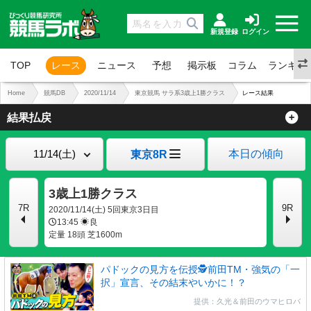
新規登録
ログイン
TOP
レース
ニュース
予想
掲示板
コラム
ランキン
Home
競馬DB
2020/11/14
東京競馬 サラ系3歳上1勝クラス
レース結果
結果払戻
本日の傾向
東京8R
3歳上1勝クラス
7R
9R
2020/11/14(土) 5回東京3日目
13:45
良
定量 18頭 芝1600m
パドックの見方を伝授🕵前田TM・強気の「一
択」宣言、その結末やいかに！？
提供：久光＆前田のウマヒロバ