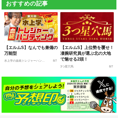
おすすめの記事
【エルムS】なんでも兼備の
【エルムS】上位勢を覆せ！
万能型
凄腕研究員が選ぶ北の大地
で魅せる2頭！
水上学の血統トレジャーハンティング
8/7
3つ星穴馬
8/7