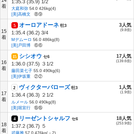
14
1:35.3
(35.9)
1/2
着
大庭和弥
54.0 426kg(4)
[美]高橋文
⑧⑨
オーロアドーネ
3人気
5
牡3
(9.8倍)
15
1:35.4
(36.2)
3/4
着
Mデムーロ
56.0 486kg(8)
[美]戸田博
⑥⑥
シシオウ
17人気
15
セ6
(139.6倍)
16
1:36.0
(37.5)
３1/2
着
藤田菜七子
55.0 490kg(6)
[美]伊坂重
②②
ヴィクターバローズ
1人気
2
牡3
(1.9倍)
17
1:36.4
(36.3)
２1/2
着
ルメール
56.0 490kg(8)
[美]堀宣行
⑮⑮
リーゼントシャルフ
18人気
4
セ6
(253.9倍)
18
1:37.2
(36.7)
５
着
武藤雅
57.0 476kg(－2)