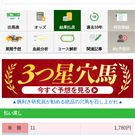
出馬表
オッズ
結果払戻
過去10年
出馬表
オッズ
結果払戻
過去10年
特別登録
展開予想
血統分析
コース解析
関連記事
M
展開予想
血統分析
コース解析
関連記事
My予想印
▲腕利き研究員が勧める絶品の穴馬を召し上がれ▲
払い戻し
単 勝
11
1,780円