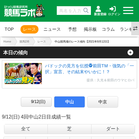
新規登録
ログイン
TOP
レース
ニュース
予想
掲示板
コラム
ランキン
Home
競馬DB
レース
中山競馬場のレース傾向【2021年9月12日】
本日の傾向
パドックの見方を伝授🕵前田TM・強気の「一
択」宣言、その結末やいかに！？
提供：久光＆前田のウマヒロバ
中山
中京
9/12(日) 4回中山2日目成績一覧
全て
芝
ダート