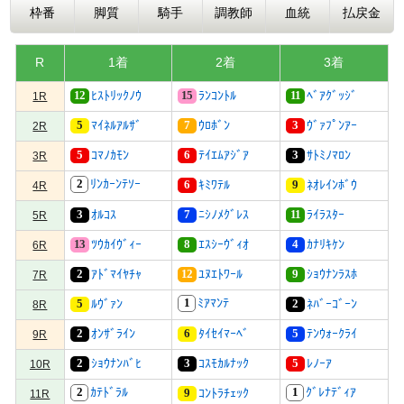
枠番
脚質
騎手
調教師
血統
払戻金
R
1着
2着
3着
12
15
11
ﾋｽﾄﾘｯｸﾉｳ
ﾗﾝｺﾝﾄﾙ
ﾍﾞｱｸﾞｯｼﾞ
1R
5
7
3
ﾏｲﾈﾙｱﾙｻﾞ
ｳﾛﾎﾞﾝ
ｳﾞｧﾌﾟﾝｱｰ
2R
5
6
3
ｺﾏﾉｶﾓﾝ
ﾃｲｴﾑｱｼﾞｱ
ｻﾄﾐﾉﾏﾛﾝ
3R
2
ﾘﾝｶｰﾝﾃｿｰ
6
9
ｷﾐﾜﾃﾙ
ﾈｵﾚｲﾝﾎﾞｳ
4R
3
7
11
ｵﾙｺｽ
ﾆｼﾉﾒｸﾞﾚｽ
ﾗｲﾗｽﾀｰ
5R
13
8
4
ﾂｳｶｲｳﾞｨｰ
ｴｽｼｰｳﾞｨｵ
ｶﾅﾘｷｹﾝ
6R
2
12
9
ｱﾄﾞﾏｲﾔﾁｬ
ﾕﾇｴﾄﾜｰﾙ
ｼｮｳﾅﾝﾗｽﾎ
7R
1
ﾐｱﾏﾝﾃ
5
2
ﾙｳﾞｧﾝ
ﾈﾊﾞｰｺﾞｰﾝ
8R
2
6
5
ｵﾝｻﾞﾗｲﾝ
ﾀｲｾｲﾏｰﾍﾞ
ﾃﾝｳｫｰｸﾗｲ
9R
2
3
5
ｼｮｳﾅﾝﾊﾞﾋ
ｺｽﾓｶﾙﾅｯｸ
ﾚﾉｰｱ
10R
2
1
ｶﾃﾄﾞﾗﾙ
ｸﾞﾚﾅﾃﾞｨｱ
9
ｺﾝﾄﾗﾁｪｯｸ
11R