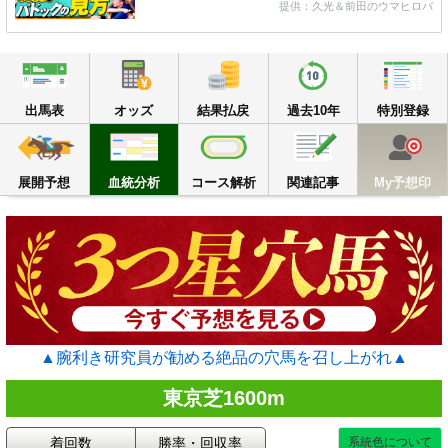
提供：久光＆前田のウマヒロバ
出馬表
オッズ
結果払戻
過去10年
出馬表
オッズ
結果払戻
過去10年
特別登録
展開予想
血統分析
コース解析
関連記事
M
展開予想
血統分析
コース解析
関連記事
My予想印
▲腕利き研究員が勧める絶品の穴馬を召し上がれ▲
東京芝1600m
着回数
勝率・回収率
系統色について