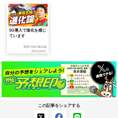
5G導入で進化を感じ
ています
柴田大知の進化論
2021/10/14
この記事をシェアする